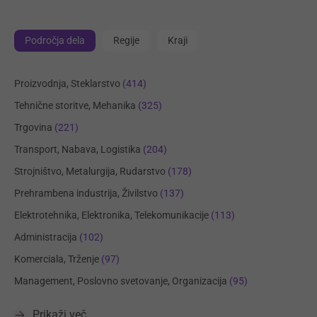
Področja dela
Regije
Kraji
Proizvodnja, Steklarstvo
(414)
Tehnične storitve, Mehanika
(325)
Trgovina
(221)
Transport, Nabava, Logistika
(204)
Strojništvo, Metalurgija, Rudarstvo
(178)
Prehrambena industrija, Živilstvo
(137)
Elektrotehnika, Elektronika, Telekomunikacije
(113)
Administracija
(102)
Komerciala, Trženje
(97)
Management, Poslovno svetovanje, Organizacija
(95)
Prikaži več