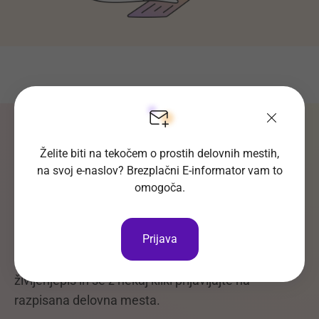
Moj Optius
Želite biti na tekočem o prostih delovnih mestih,
Brezplačni uporabniški račun
na svoj e-naslov? Brezplačni E-informator vam to
omogoča.
Moj Optius
Prijava
Moj Optius je odlično orodje za hitro in pregledno
iskanje nove službe. Shranite vaše podatke ter
življenjepis in se z nekaj kliki prijavljajte na
razpisana delovna mesta.