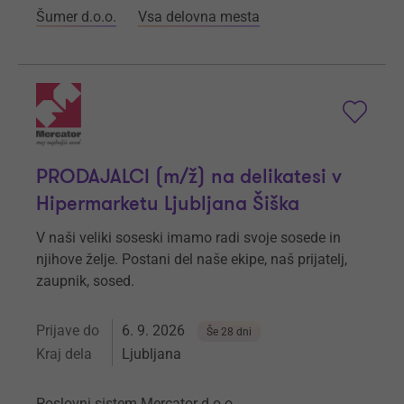
Šumer d.o.o.
Vsa delovna mesta
PRODAJALCI (m/ž) na delikatesi v
Hipermarketu Ljubljana Šiška
V naši veliki soseski imamo radi svoje sosede in
njihove želje. Postani del naše ekipe, naš prijatelj,
zaupnik, sosed.
Prijave do
6. 9. 2026
Še 28 dni
Kraj dela
Ljubljana
Poslovni sistem Mercator d.o.o.