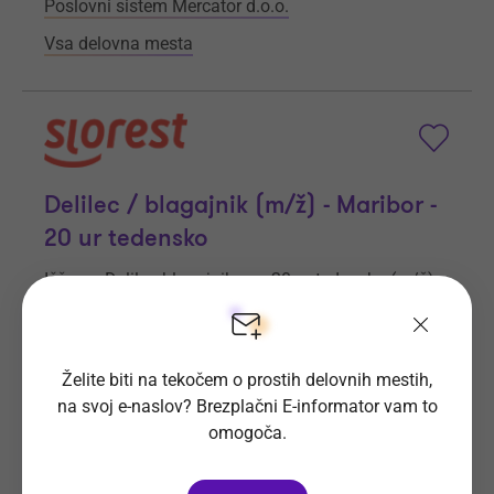
Poslovni sistem Mercator d.o.o.
Vsa delovna mesta
Delilec / blagajnik (m/ž) - Maribor -
20 ur tedensko
Iščemo Delilca blagajnika za 20 ur tedensko (m/ž)
– Postani del naše Slorest ekipe v Mariboru!
Prijave do
6. 9. 2026
Še 28 dni
Želite biti na tekočem o prostih delovnih mestih,
Kraj dela
Maribor
na svoj e-naslov? Brezplačni E-informator vam to
omogoča.
Slorest d.o.o.
Vsa delovna mesta