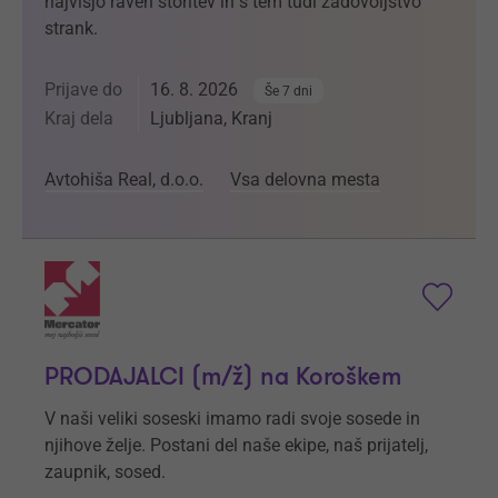
najvišjo raven storitev in s tem tudi zadovoljstvo
strank.
Prijave do
16. 8. 2026
Še 7 dni
Kraj dela
Ljubljana, Kranj
Avtohiša Real, d.o.o.
Vsa delovna mesta
PRODAJALCI (m/ž) na Koroškem
V naši veliki soseski imamo radi svoje sosede in
njihove želje. Postani del naše ekipe, naš prijatelj,
zaupnik, sosed.