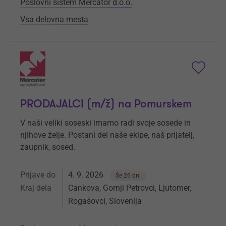
Poslovni sistem Mercator d.o.o.
Vsa delovna mesta
PRODAJALCI (m/ž) na Pomurskem
V naši veliki soseski imamo radi svoje sosede in
njihove želje. Postani del naše ekipe, naš prijatelj,
zaupnik, sosed.
Prijave do
4. 9. 2026
Še 26 dni
Kraj dela
Cankova, Gornji Petrovci, Ljutomer,
Rogašovci, Slovenija