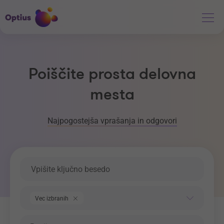
Poiščite prosta delovna
mesta
Najpogostejša vprašanja in odgovori
Ključna beseda
Področje dela
Vec izbranih
Regija