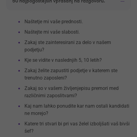
50 najpogostejših vprašanj na razgovoru.
Naštetje mi vaše prednosti.
Naštejte mi vaše slabosti.
Zakaj ste zainteresirani za delo v našem
podjetju?
Kje se vidite v naslednjih 5, 10 letih?
Zakaj želite zapustiti podjetje v katerem ste
trenutno zaposleni?
Zakaj so v vašem življenjepisu premori med
različnimi zaposlitvami?
Kaj nam lahko ponudite kar nam ostali kandidati
ne morejo?
Katere tri stvari bi pri vas želel izboljšati vaš bivši
šef?