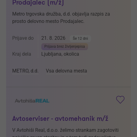
Prodajalec (m/ž)
Metro trgovska družba, d.d. objavlja razpis za
prosto delovno mesto Prodajalec.
Prijave do
21. 8. 2026
Še 12 dni
Prijava brez življenjepisa
Kraj dela
Ljubljana, okolica
METRO, d.d.
Vsa delovna mesta
Avtoserviser - avtomehanik m/ž
V Avtohiši Real, d.o.o. želimo strankam zagotoviti