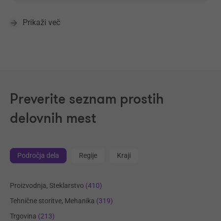
Prikaži več
Preverite seznam prostih
delovnih mest
Področja dela
Regije
Kraji
Proizvodnja, Steklarstvo
(410)
Tehnične storitve, Mehanika
(319)
Trgovina
(213)