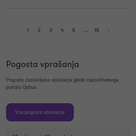
1
2
3
4
5
...
15
Naprej
Pogosta vprašanja
Pogosto zastavljena vprašanja glede zaposlitvenega
portala Optius.
Vsa pogosta vprašanja