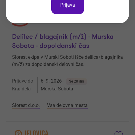
Prijava
Delilec / blagajnik (m/ž) - Murska
Sobota - dopoldanski čas
Slorest ekipa v Murski Soboti išče delilca/blagajnika
(m/ž) za dopoldanski delovni čas.
Prijave do
6. 9. 2026
Še 28 dni
Kraj dela
Murska Sobota
Slorest d.o.o.
Vsa delovna mesta