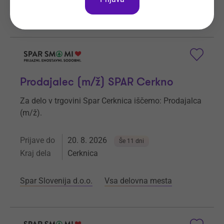
Spar Slovenija d.o.o.
Vsa delovna mesta
Prodajalec (m/ž) SPAR Cerkno
Za delo v trgovini Spar Cerknica iščemo: Prodajalca
(m/ž).
Prijave do
20. 8. 2026
Še 11 dni
Kraj dela
Cerknica
Spar Slovenija d.o.o.
Vsa delovna mesta