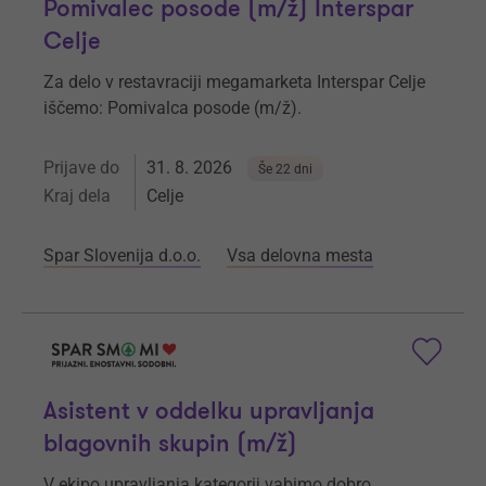
Pomivalec posode (m/ž) Interspar
Celje
Za delo v restavraciji megamarketa Interspar Celje
iščemo: Pomivalca posode (m/ž).
Prijave do
31. 8. 2026
Še 22 dni
Kraj dela
Celje
Spar Slovenija d.o.o.
Vsa delovna mesta
Asistent v oddelku upravljanja
blagovnih skupin (m/ž)
V ekipo upravljanja kategorij vabimo dobro