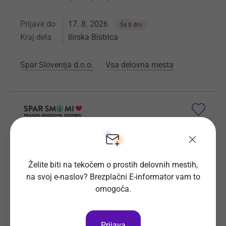
Prijave do
17. 8. 2026
Še 8 dni
Kraj dela
Ilirska Bistrica
Spar Slovenija d.o.o.
Vsa delovna mesta
Vodja izmene (m/ž) SPAR Postojna
Za delo v trgovini SPAR POSTOJNA iščemo: Vodjo
Želite biti na tekočem o prostih delovnih mestih,
izmene (m/ž)
na svoj e-naslov? Brezplačni E-informator vam to
omogoča.
Prijave do
1. 9. 2026
Še 23 dni
Kraj dela
Postojna
Prijava