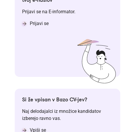
tvoj e-naslov
Prijavi se na E-informator.
Prijavi se
Si že vpisan v Bazo CV-jev?
Naj delodajalci iz množice kandidatov
izberejo ravno vas.
Vpiši se