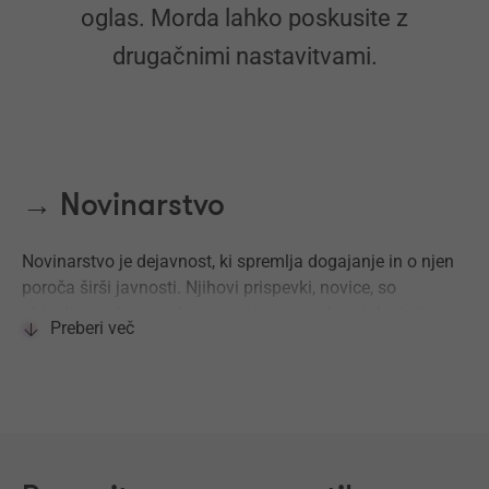
oglas. Morda lahko poskusite z
drugačnimi nastavitvami.
→ Novinarstvo
Novinarstvo je dejavnost, ki spremlja dogajanje in o njen
poroča širši javnosti. Njihovi prispevki, novice, so
objavljeni v časopisih, na svetovnem spletu, televiziji,
Preberi več
radiu.
→ Mediji
Mediji so skupek vseh glavnih sredstev množičnega
komuniciranja. Medij ali občilo je vsako komunikacijsko