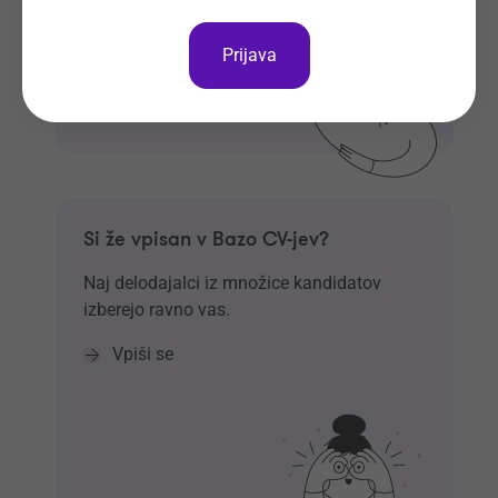
Prijava
Si že vpisan v Bazo CV-jev?
Naj delodajalci iz množice kandidatov
izberejo ravno vas.
Vpiši se