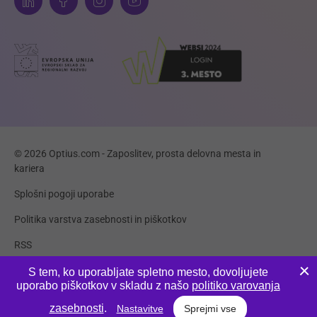
© 2026 Optius.com - Zaposlitev, prosta delovna mesta in
kariera
Splošni pogoji uporabe
Politika varstva zasebnosti in piškotkov
RSS
Piškotki
S tem, ko uporabljate spletno mesto, dovoljujete
uporabo piškotkov v skladu z našo
politiko varovanja
Produkcija:
Innovatif
zasebnosti
.
Nastavitve
Sprejmi vse