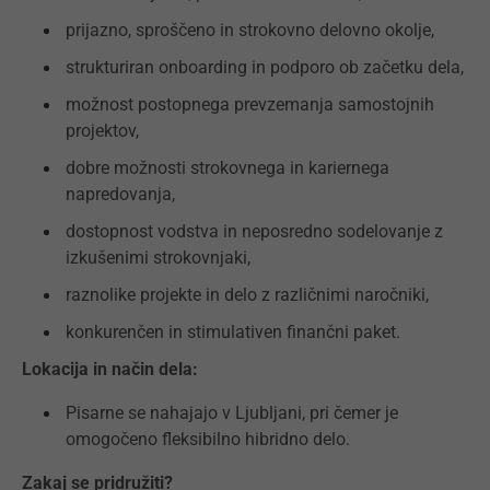
prijazno, sproščeno in strokovno delovno okolje,
strukturiran onboarding in podporo ob začetku dela,
možnost postopnega prevzemanja samostojnih
projektov,
dobre možnosti strokovnega in kariernega
napredovanja,
dostopnost vodstva in neposredno sodelovanje z
izkušenimi strokovnjaki,
raznolike projekte in delo z različnimi naročniki,
konkurenčen in stimulativen finančni paket.
Lokacija in način dela:
Pisarne se nahajajo v Ljubljani, pri čemer je
omogočeno fleksibilno hibridno delo.
Zakaj se pridružiti?