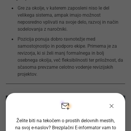
Gre za okolje, v katerem zaposleni niso le del
velikega sistema, ampak imajo možnost
neposredno vplivati na svoje delo, razvoj in način
sodelovanja z naročniki.
Pozicija ponuja dobro ravnotežje med
samostojnostjo in podporo ekipe. Primerna je za
revizorja, ki si želi manj formalnega in bolj
osebnega okolja, več fleksibilnosti ter priložnost, da
sčasoma prevzame celotno vodenje revizijskih
projektov.
Želite biti na tekočem o prostih delovnih mestih,
na svoj e-naslov? Brezplačni E-informator vam to