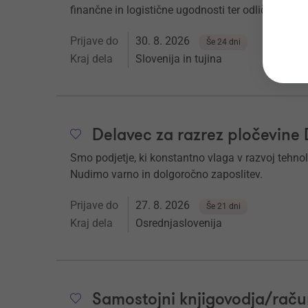
finančne in logistične ugodnosti ter odlično nasta
Prijave do
30. 8. 2026
Še 24 dni
Kraj dela
Slovenija in tujina
Delavec za razrez pločevine
Smo podjetje, ki konstantno vlaga v razvoj tehnol
Nudimo varno in dolgoročno zaposlitev.
Prijave do
27. 8. 2026
Še 21 dni
Kraj dela
Osrednjaslovenija
Samostojni knjigovodja/raču