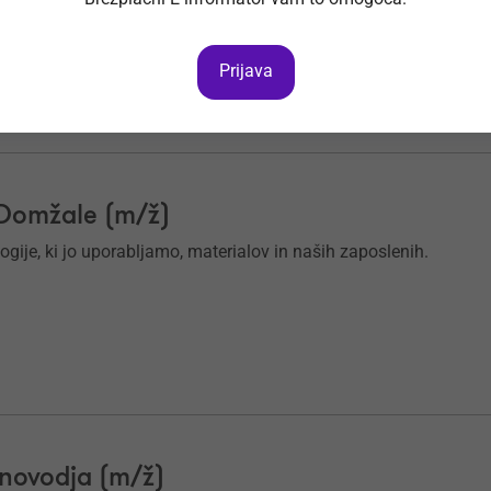
nitev.
Prijava
 Domžale (m/ž)
ogije, ki jo uporabljamo, materialov in naših zaposlenih.
novodja (m/ž)