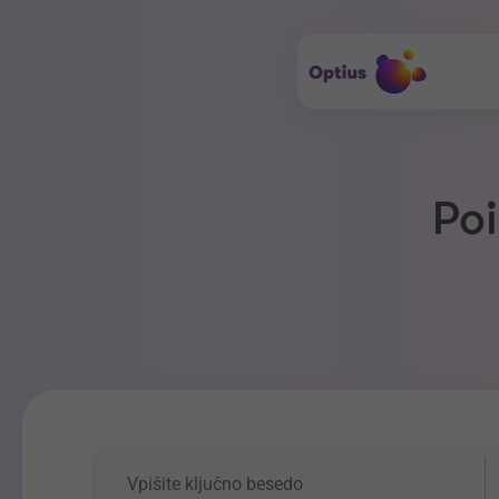
Poi
Ključna beseda
P