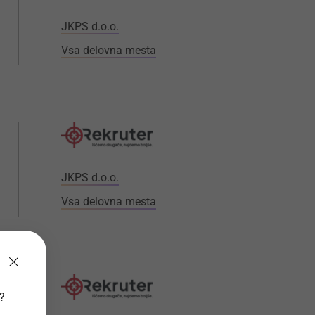
JKPS d.o.o.
Vsa delovna mesta
JKPS d.o.o.
Vsa delovna mesta
v?