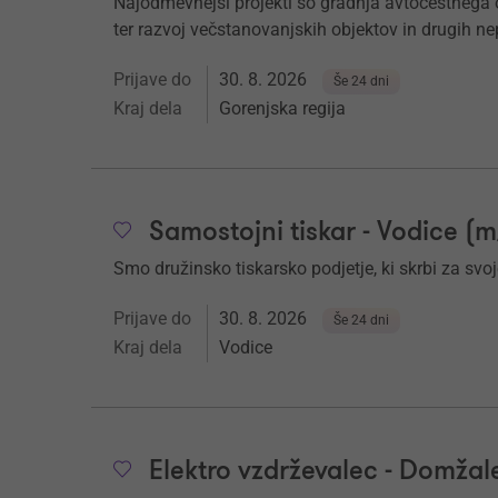
Najodmevnejši projekti so gradnja avtocestnega o
ter razvoj večstanovanjskih objektov in drugih n
Prijave do
30. 8. 2026
Še 24 dni
Kraj dela
Gorenjska regija
Samostojni tiskar - Vodice (m
Smo družinsko tiskarsko podjetje, ki skrbi za svo
Prijave do
30. 8. 2026
Še 24 dni
Kraj dela
Vodice
Elektro vzdrževalec - Domžal