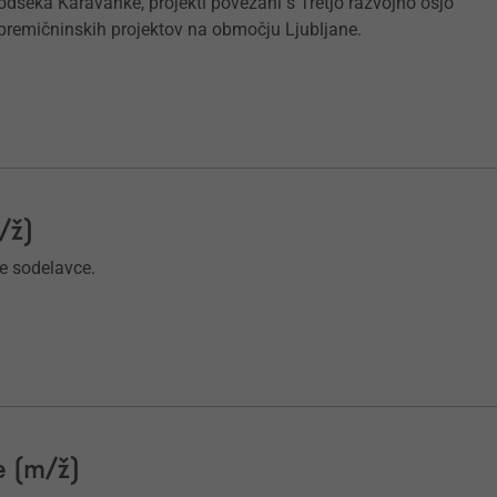
dseka Karavanke, projekti povezani s Tretjo razvojno osjo
epremičninskih projektov na območju Ljubljane.
/ž)
je sodelavce.
e (m/ž)