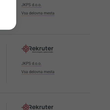
JKPS d.o.o.
Vsa delovna mesta
JKPS d.o.o.
Vsa delovna mesta