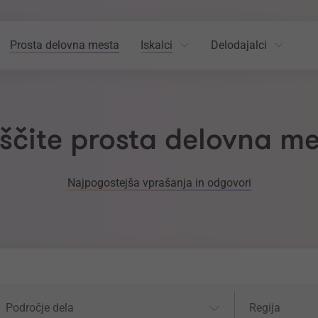
Prosta delovna mesta
Iskalci
Delodajalci
ščite prosta delovna m
Najpogostejša vprašanja in odgovori
odročje dela
Regija
Področje dela
Regija