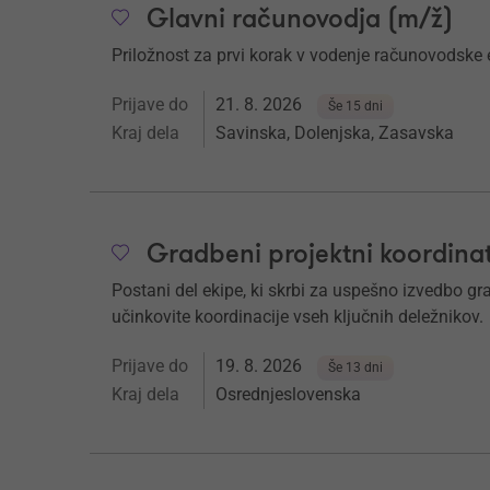
Glavni računovodja (m/ž)
Priložnost za prvi korak v vodenje računovodske 
Prijave do
21. 8. 2026
Še 15 dni
Kraj dela
Savinska, Dolenjska, Zasavska
Gradbeni projektni koordina
Postani del ekipe, ki skrbi za uspešno izvedbo g
učinkovite koordinacije vseh ključnih deležnikov.
Prijave do
19. 8. 2026
Še 13 dni
Kraj dela
Osrednjeslovenska