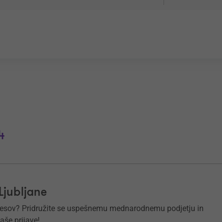
4
 Ljubljane
rocesov? Pridružite se uspešnemu mednarodnemu podjetju in
še prijave!