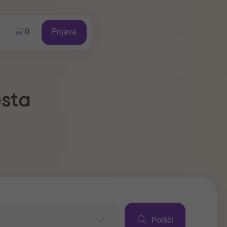
0
Prijava
esta
Poišči