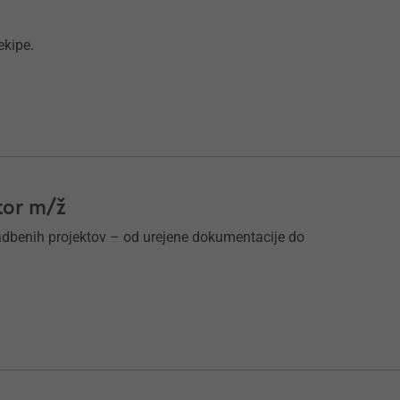
ekipe.
tor m/ž
radbenih projektov – od urejene dokumentacije do