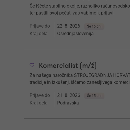
Če iščete stabilno okolje, raznoliko računovodsko
ter pustili svoj pečat, vas vabimo k prijavi.
Prijave do
22. 8. 2026
Še 16 dni
Kraj dela
Osrednjaslovenija
Komercialist (m/ž)
Za našega naročnika STROJEGRADNJA HORVAT d.o.o
tradicije in izkušenj, iščemo zanesljivega komerci
Prijave do
21. 8. 2026
Še 15 dni
Kraj dela
Podravska