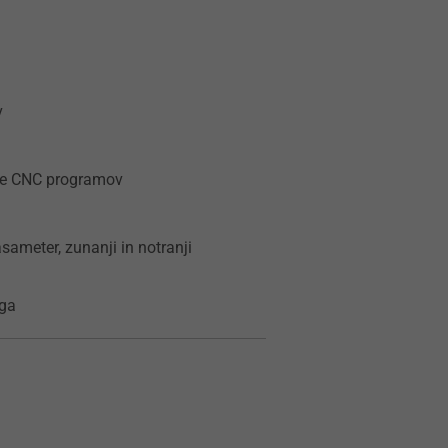
v
nje CNC programov
asameter, zunanji in notranji
ega