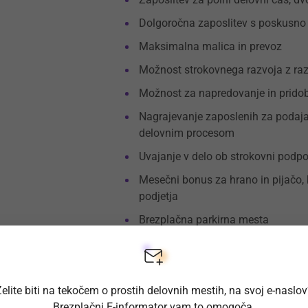
Dolgoročna zaposlitev s poskusno
Maksimalna malica in prevoz
Možnost strokovnega razvoja z raz
Možnost za napredovanje in pridob
Nagrajevanje zaposlenih za podaja
delovnim procesom
Uvajanje v delo ob strokovni podpo
Mesečni bonus za hrano in pijačo, 
podjetja
Brezplačna parkirna mesta
elite biti na tekočem o prostih delovnih mestih, na svoj e-naslo
Brezplačni E-informator vam to omogoča.