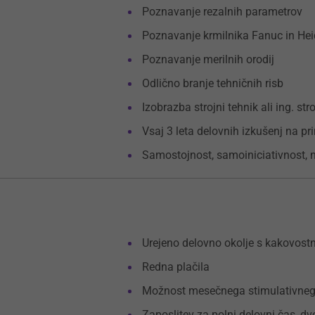
Poznavanje rezalnih parametrov
Poznavanje krmilnika Fanuc in He
Poznavanje merilnih orodij
Odlično branje tehničnih risb
Izobrazba strojni tehnik ali ing. str
Vsaj 3 leta delovnih izkušenj na p
Samostojnost, samoiniciativnost, 
Urejeno delovno okolje s kakovos
Redna plačila
Možnost mesečnega stimulativne
Zaposlitev za polni delovni čas, dv