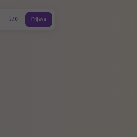
0
Prijava