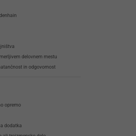
idenhain
ojništva
rimerljivem delovnem mestu
natančnost in odgovornost
tno opremo
ga dodatka
o ali troizmensko delo