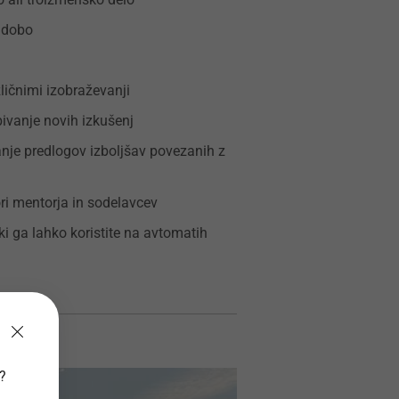
 dobo
ličnimi izobraževanji
ivanje novih izkušenj
nje predlogov izboljšav povezanih z
ri mentorja in sodelavcev
ki ga lahko koristite na avtomatih
v?