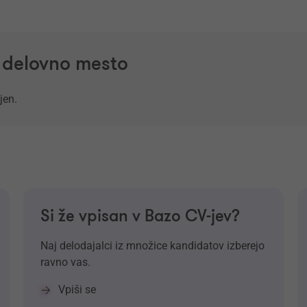
a delovno mesto
jen.
Si že vpisan v Bazo CV-jev?
Naj delodajalci iz množice kandidatov izberejo
ravno vas.
Vpiši se