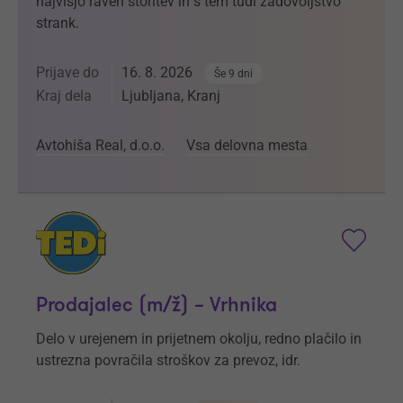
najvišjo raven storitev in s tem tudi zadovoljstvo
strank.
Prijave do
16. 8. 2026
Še 9 dni
Kraj dela
Ljubljana, Kranj
Avtohiša Real, d.o.o.
Vsa delovna mesta
Prodajalec (m/ž) – Vrhnika
Delo v urejenem in prijetnem okolju, redno plačilo in
ustrezna povračila stroškov za prevoz, idr.