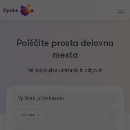
Poiščite prosta delovna
mesta
Najpogostejša vprašanja in odgovori
Ključna beseda
Področje dela
Trgovina
Regija