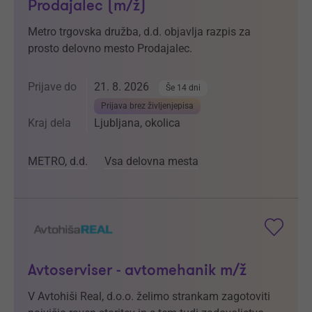
Prodajalec (m/ž)
Metro trgovska družba, d.d. objavlja razpis za
prosto delovno mesto Prodajalec.
Prijave do
21. 8. 2026
Še 14 dni
Prijava brez življenjepisa
Kraj dela
Ljubljana, okolica
METRO, d.d.
Vsa delovna mesta
Avtoserviser - avtomehanik m/ž
V Avtohiši Real, d.o.o. želimo strankam zagotoviti