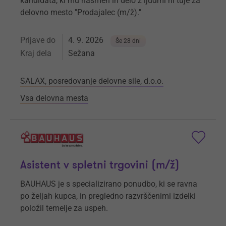
kandidata, ki mu nasmeh in delo z ljudmi ni tuje za
delovno mesto "Prodajalec (m/ž)."
Prijave do
4. 9. 2026
Še 28 dni
Kraj dela
Sežana
SALAX, posredovanje delovne sile, d.o.o.
Vsa delovna mesta
Asistent v spletni trgovini (m/ž)
BAUHAUS je s specializirano ponudbo, ki se ravna
po željah kupca, in pregledno razvrščenimi izdelki
položil temelje za uspeh.