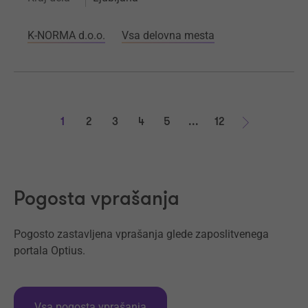
K-NORMA d.o.o.
Vsa delovna mesta
1
2
3
4
5
...
12
Naprej
Pogosta vprašanja
Pogosto zastavljena vprašanja glede zaposlitvenega
portala Optius.
Vsa pogosta vprašanja