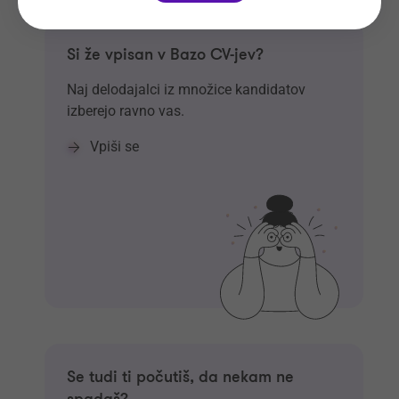
Si že vpisan v Bazo CV-jev?
Naj delodajalci iz množice kandidatov
izberejo ravno vas.
Vpiši se
Se tudi ti počutiš, da nekam ne