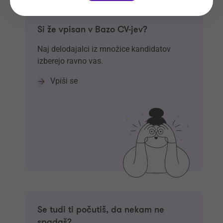
Si že vpisan v Bazo CV-jev?
Naj delodajalci iz množice kandidatov
izberejo ravno vas.
Vpiši se
Se tudi ti počutiš, da nekam ne
spadaš?