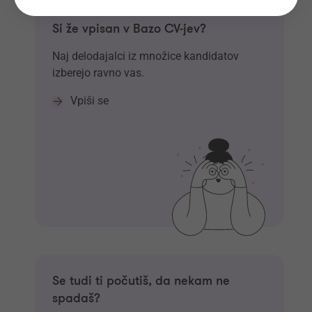
Si že vpisan v Bazo CV-jev?
Naj delodajalci iz množice kandidatov
izberejo ravno vas.
Vpiši se
Se tudi ti počutiš, da nekam ne
spadaš?