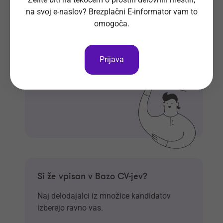
tvoj e-naslov
na svoj e-naslov? Brezplačni E-informator vam to
omogoča.
Prijavi se na E-informator.
Prijavi se
Prijava
Si že vpisan v Bazo CV-jev?
Naj delodajalci iz množice kandidatov
izberejo ravno vas.