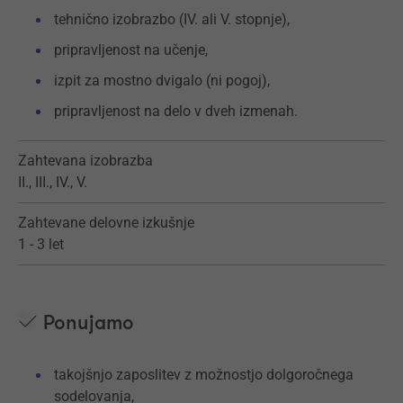
tehnično izobrazbo (IV. ali V. stopnje),
pripravljenost na učenje,
izpit za mostno dvigalo (ni pogoj),
pripravljenost na delo v dveh izmenah.
Zahtevana izobrazba
II., III., IV., V.
Zahtevane delovne izkušnje
1 - 3 let
Ponujamo
takojšnjo zaposlitev z možnostjo dolgoročnega
sodelovanja,