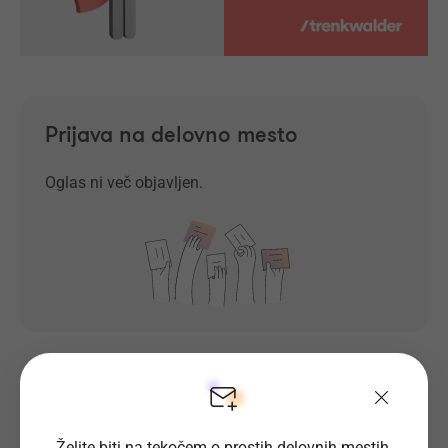
Prijava na delovno mesto
Oglas ni več objavljen.
Prosta delovna mesta direktno na
Želite biti na tekočem o prostih delovnih mestih,