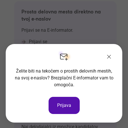
Prosta delovna mesta direktno na
tvoj e-naslov
Prijavi se na E-informator.
Prijavi se
Želite biti na tekočem o prostih delovnih mestih,
na svoj e-naslov? Brezplačni E-informator vam to
omogoča.
Prijava
Si že vpisan v Bazo CV-jev?
Naj delodajalci iz množice kandidatov