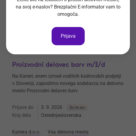
na svoj e-naslov? Brezplačni E-informator vam to
Novo investicije d.o.o.
Vsa delovna mesta
omogoča.
Prijava
Proizvodni delavec barv m/ž/d
Na Karieri, enem izmed vodilnih kadrovskih podjetji
v Sloveniji, zaposlimo novega sodelavca na delovno
mesto Proizvodni delavec barv.
Prijave do
3. 9. 2026
Še 28 dni
Kraj dela
Osrednjeslovenska
Kariera d.o.o.
Vsa delovna mesta