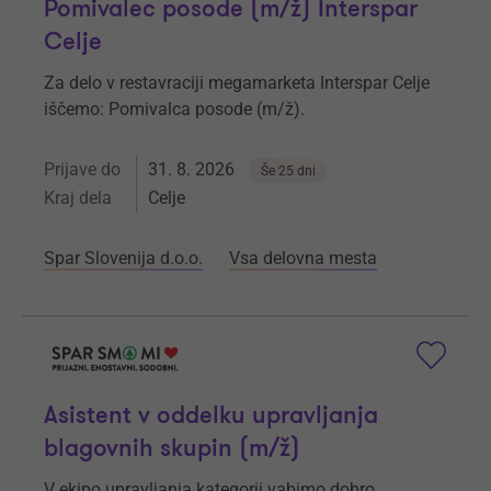
Pomivalec posode (m/ž) Interspar
Celje
Za delo v restavraciji megamarketa Interspar Celje
iščemo: Pomivalca posode (m/ž).
Prijave do
31. 8. 2026
Še 25 dni
Kraj dela
Celje
Spar Slovenija d.o.o.
Vsa delovna mesta
Asistent v oddelku upravljanja
blagovnih skupin (m/ž)
V ekipo upravljanja kategorij vabimo dobro