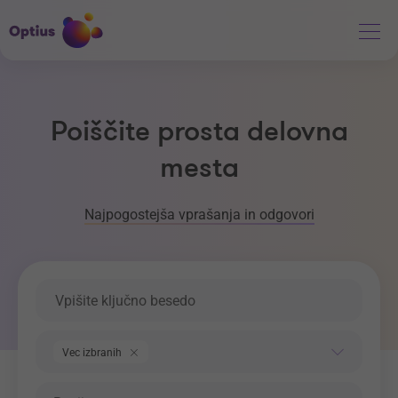
Poiščite prosta delovna
mesta
Najpogostejša vprašanja in odgovori
Ključna beseda
Področje dela
Vec izbranih
Regija