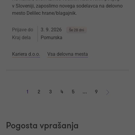
v Sloveniji, zaposlimo novega sodelavca na delovno
mesto Delilec hrane/blagajnik.
Prijave do
3. 9. 2026
Še 28 dni
Kraj dela
Pomurska
Kariera d.o.o.
Vsa delovna mesta
1
2
3
4
5
...
9
Naprej
Pogosta vprašanja