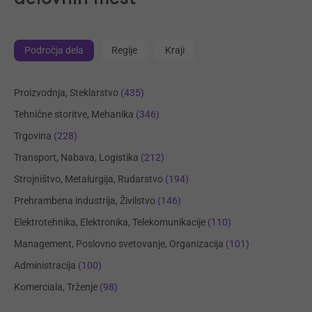
Področja dela
Regije
Kraji
Proizvodnja, Steklarstvo
(435)
Tehnične storitve, Mehanika
(346)
Trgovina
(228)
Transport, Nabava, Logistika
(212)
Strojništvo, Metalurgija, Rudarstvo
(194)
Prehrambena industrija, Živilstvo
(146)
Elektrotehnika, Elektronika, Telekomunikacije
(110)
Management, Poslovno svetovanje, Organizacija
(101)
Administracija
(100)
Komerciala, Trženje
(98)