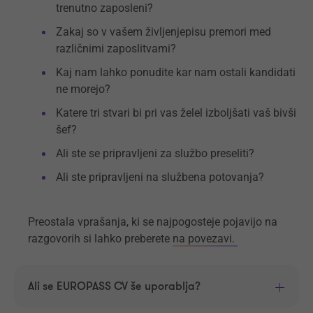
trenutno zaposleni?
Zakaj so v vašem življenjepisu premori med
različnimi zaposlitvami?
Kaj nam lahko ponudite kar nam ostali kandidati
ne morejo?
Katere tri stvari bi pri vas želel izboljšati vaš bivši
šef?
Ali ste se pripravljeni za službo preseliti?
Ali ste pripravljeni na službena potovanja?
Preostala vprašanja, ki se najpogosteje pojavijo na
razgovorih si lahko preberete
na povezavi.
Ali se EUROPASS CV še uporablja?