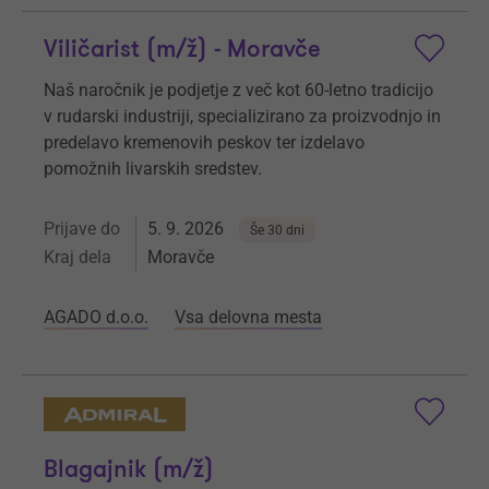
Viličarist (m/ž) - Moravče
Naš naročnik je podjetje z več kot 60-letno tradicijo
v rudarski industriji, specializirano za proizvodnjo in
predelavo kremenovih peskov ter izdelavo
pomožnih livarskih sredstev.
Prijave do
5. 9. 2026
Še 30 dni
Kraj dela
Moravče
AGADO d.o.o.
Vsa delovna mesta
Blagajnik (m/ž)