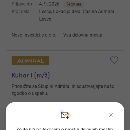
Prijave do
4. 9. 2026
Še 29 dni
Kraj dela
Lesce, Lokacija dela: Casino Admiral
Lesce
Novo investicije d.o.o.
Vsa delovna mesta
Kuhar I (m/ž)
Pridružite se Skupini Admiral in soustvarjajte našo
zgodbo o uspehu.
Prijave do
4. 9. 2026
Še 29 dni
Kraj dela
Kozina, Lokacija dela: Casino & Hotel
Admiral Kozina
Želite biti na tekočem o prostih delovnih mestih,