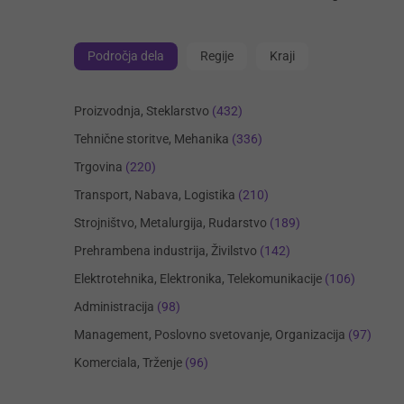
Področja dela
Regije
Kraji
Proizvodnja, Steklarstvo
(432)
Tehnične storitve, Mehanika
(336)
Trgovina
(220)
Transport, Nabava, Logistika
(210)
Strojništvo, Metalurgija, Rudarstvo
(189)
Prehrambena industrija, Živilstvo
(142)
Elektrotehnika, Elektronika, Telekomunikacije
(106)
Administracija
(98)
Management, Poslovno svetovanje, Organizacija
(97)
Komerciala, Trženje
(96)