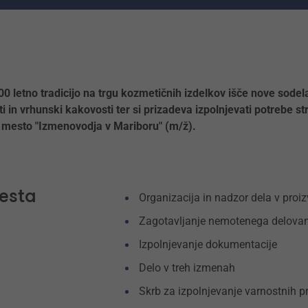
0 letno tradicijo na trgu kozmetičnih izdelkov išče nove sodelav
sti in vrhunski kakovosti ter si prizadeva izpolnjevati potrebe 
o mesto "Izmenovodja v Mariboru" (m/ž).
esta
Organizacija in nadzor dela v proiz
Zagotavljanje nemotenega delovan
Izpolnjevanje dokumentacije
Delo v treh izmenah
Skrb za izpolnjevanje varnostnih p