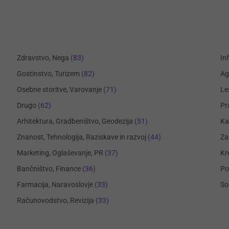
Zdravstvo, Nega
(83)
In
Gostinstvo, Turizem
(82)
Ag
Osebne storitve, Varovanje
(71)
Le
Drugo
(62)
Pr
Arhitektura, Gradbeništvo, Geodezija
(51)
Ka
Znanost, Tehnologija, Raziskave in razvoj
(44)
Za
Marketing, Oglaševanje, PR
(37)
Kr
Bančništvo, Finance
(36)
Po
Farmacija, Naravoslovje
(33)
So
Računovodstvo, Revizija
(33)