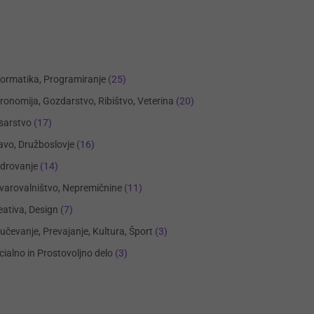
formatika, Programiranje
(25)
ronomija, Gozdarstvo, Ribištvo, Veterina
(20)
sarstvo
(17)
avo, Družboslovje
(16)
drovanje
(14)
varovalništvo, Nepremičnine
(11)
eativa, Design
(7)
učevanje, Prevajanje, Kultura, Šport
(3)
cialno in Prostovoljno delo
(3)