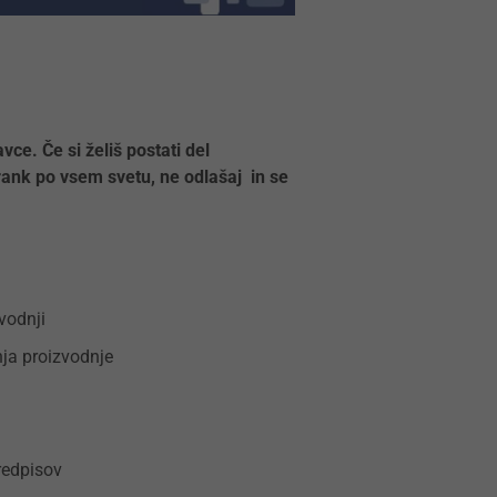
ce. Če si želiš postati del
strank po vsem svetu, ne odlašaj in se
vodnji
ja proizvodnje
redpisov