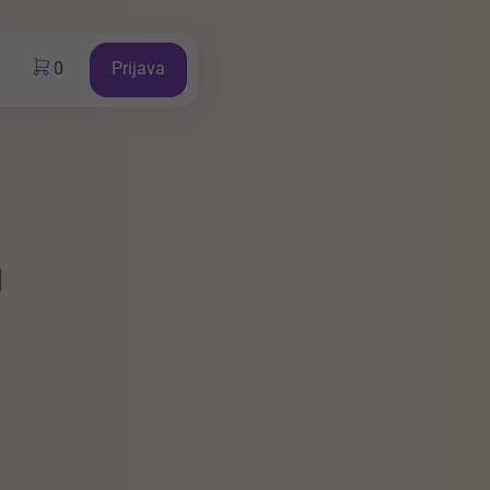
0
Prijava
u