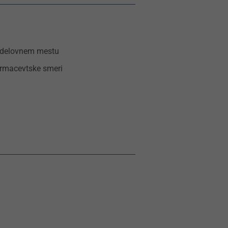
 delovnem mestu
armacevtske smeri