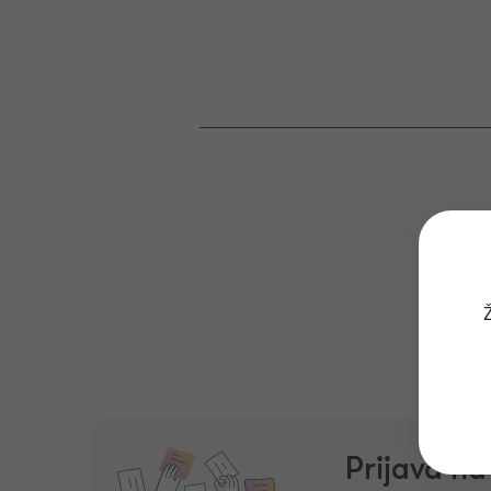
Ž
Prijava n