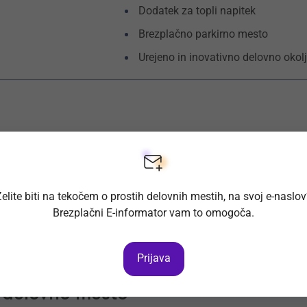
Dodatek za topli napitek
Brezplačno parkirno mesto
Urejeno in inovativno delovno okol
elite biti na tekočem o prostih delovnih mestih, na svoj e-naslo
Brezplačni E-informator vam to omogoča.
Prijava
a delovno mesto