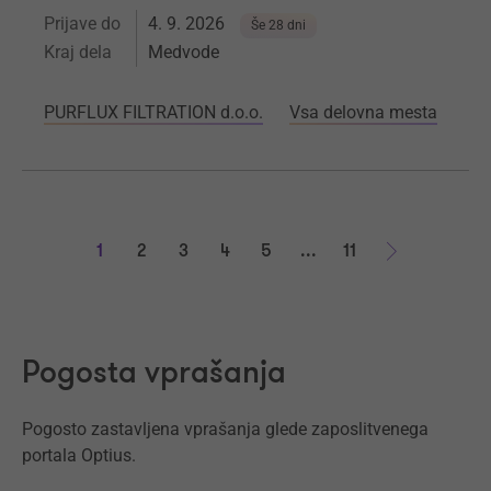
Prijave do
4. 9. 2026
Še 28 dni
Kraj dela
Medvode
PURFLUX FILTRATION d.o.o.
Vsa delovna mesta
1
2
3
4
5
...
11
Naprej
Pogosta vprašanja
Pogosto zastavljena vprašanja glede zaposlitvenega
portala Optius.