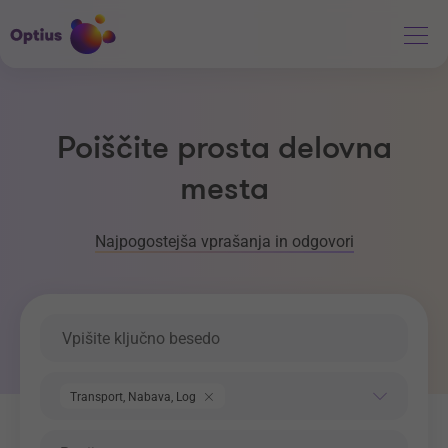
Poiščite prosta delovna
mesta
Najpogostejša vprašanja in odgovori
Ključna beseda
Področje dela
Transport, Nabava, Logistika
Regija