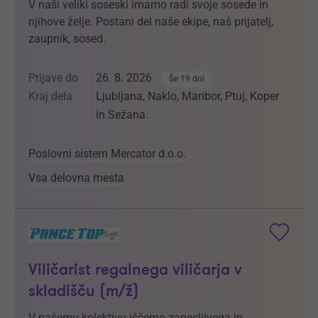
V naši veliki soseski imamo radi svoje sosede in
njihove želje. Postani del naše ekipe, naš prijatelj,
zaupnik, sosed.
Prijave do
26. 8. 2026
Še 19 dni
Kraj dela
Ljubljana, Naklo, Maribor, Ptuj, Koper
in Sežana.
Poslovni sistem Mercator d.o.o.
Vsa delovna mesta
Viličarist regalnega viličarja v
skladišču (m/ž)
V našemu kolektivu iščemo zanesljivega in