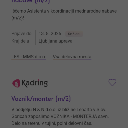
nabave (m/ž)
Iščemo Asistenta v koordinaciji mednarodne nabave
(m/ž)!
Prijave do
13. 8. 2026
Še 6 dni
Kraj dela
Ljubljana uprava
LES - MMS d.o.o.
Vsa delovna mesta
Voznik/monter (m/ž)
V podjetju N & N d.o.o. iz bližine Lenarta v Slov.
Goricah zaposlimo VOZNIKA - MONTERJA savn.
Delo na terenu v tujini, polni delovni čas.