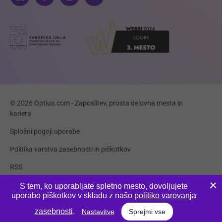
© 2026 Optius.com - Zaposlitev, prosta delovna mesta in
kariera
Splošni pogoji uporabe
Politika varstva zasebnosti in piškotkov
RSS
Piškotki
S tem, ko uporabljate spletno mesto, dovoljujete
uporabo piškotkov v skladu z našo
politiko varovanja
Produkcija:
Innovatif
zasebnosti
.
Nastavitve
Sprejmi vse