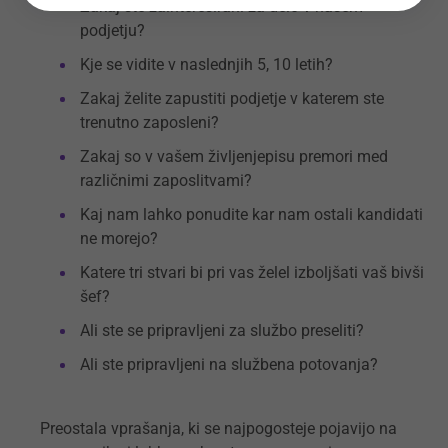
Zakaj ste zainteresirani za delo v našem
podjetju?
Kje se vidite v naslednjih 5, 10 letih?
Zakaj želite zapustiti podjetje v katerem ste
trenutno zaposleni?
Zakaj so v vašem življenjepisu premori med
različnimi zaposlitvami?
Kaj nam lahko ponudite kar nam ostali kandidati
ne morejo?
Katere tri stvari bi pri vas želel izboljšati vaš bivši
šef?
Ali ste se pripravljeni za službo preseliti?
Ali ste pripravljeni na službena potovanja?
Preostala vprašanja, ki se najpogosteje pojavijo na