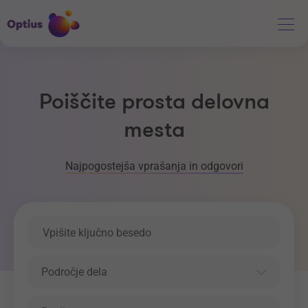
Poiščite prosta delovna
mesta
Najpogostejša vprašanja in odgovori
Ključna beseda
Področje dela
Področje dela
Regija