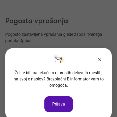
Pogosta vprašanja
Pogosto zastavljena vprašanja glede zaposlitvenega
portala Optius.
Vsa pogosta vprašanja
Želite biti na tekočem o prostih delovnih mestih,
na svoj e-naslov? Brezplačni E-informator vam to
50 najpogostejših vprašanj na razgovoru.
omogoča.
Naštetje mi vaše prednosti.
Prijava
Naštejte mi vaše slabosti.