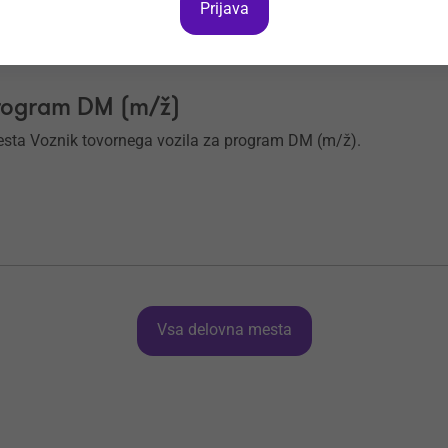
Prijava
program DM (m/ž)
sta Voznik tovornega vozila za program DM (m/ž).
Vsa delovna mesta