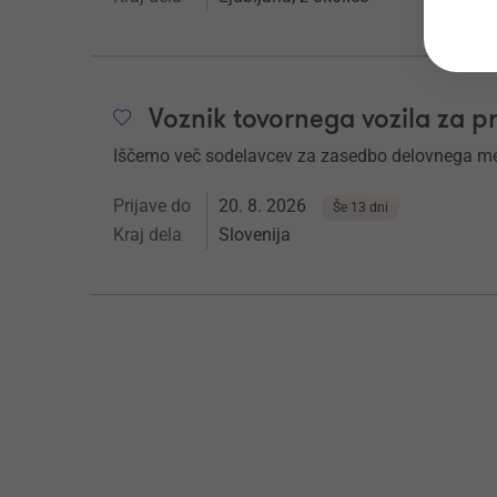
Voznik tovornega vozila za 
Iščemo več sodelavcev za zasedbo delovnega me
Prijave do
20. 8. 2026
Še 13 dni
Kraj dela
Slovenija