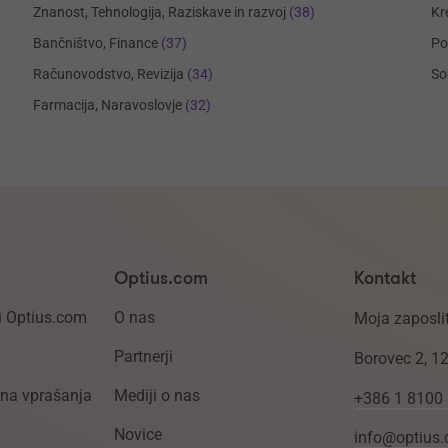
Znanost, Tehnologija, Raziskave in razvoj
(38)
Kr
Bančništvo, Finance
(37)
Po
Računovodstvo, Revizija
(34)
So
Farmacija, Naravoslovje
(32)
Optius.com
Kontakt
i Optius.com
O nas
Moja zaposlit
Partnerji
Borovec 2, 1
ena vprašanja
Mediji o nas
+386 1 8100
Novice
info@optius