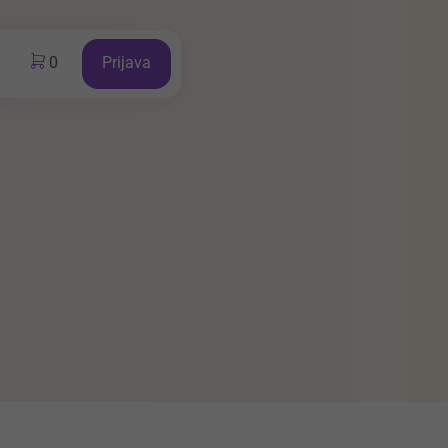
0
Prijava