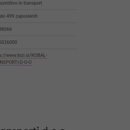
ozništvo in transport
do 499 zaposlenih
98066
5026000
s://www.bizi.si/KOBAL-
NSPORTI-D-O-O