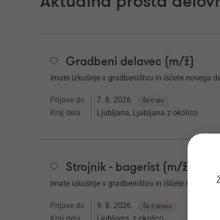
Aktualna prosta delovn
Gradbeni delavec (m/ž)
Imate izkušnje v gradbeništvu in iščete novega d
Prijave do
7. 8. 2026
Še 0 dni
Kraj dela
Ljubljana, Ljubljana z okolico
Strojnik - bagerist (m/ž)
Ž
Imate izkušnje v gradbeništvu in iščete novega d
Prijave do
9. 8. 2026
Še 2 dneva
Kraj dela
Ljubljana, z okolico