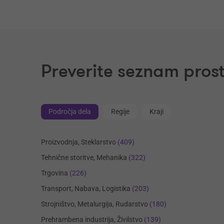
Preverite seznam prost
Področja dela
Regije
Kraji
Proizvodnja, Steklarstvo
(409)
Tehnične storitve, Mehanika
(322)
Trgovina
(226)
Transport, Nabava, Logistika
(203)
Strojništvo, Metalurgija, Rudarstvo
(180)
Prehrambena industrija, Živilstvo
(139)