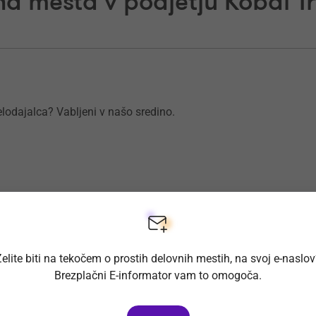
a mesta v podjetju Kobal Tr
elodajalca? Vabljeni v našo sredino.
elite biti na tekočem o prostih delovnih mestih, na svoj e-naslo
elodajalca? Vabljeni v našo sredino.
Brezplačni E-informator vam to omogoča.