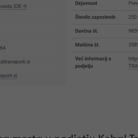
Dejavnost
Prev
 cesta 33E
Število zaposlenih
250 
Davčna št.
985
Matična št.
358
164
Več informacij o
http
ltransporti.si
podjetju
TRA
sporti.si