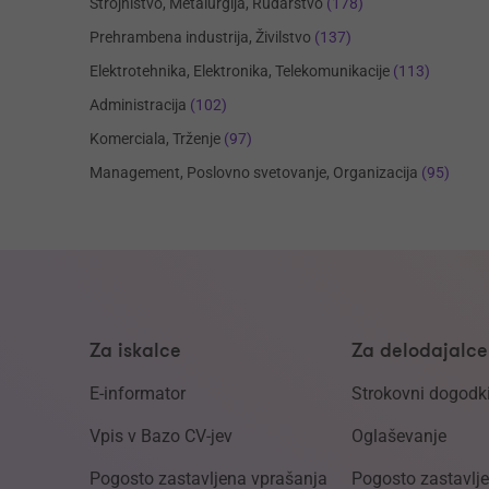
Strojništvo, Metalurgija, Rudarstvo
(178)
Prehrambena industrija, Živilstvo
(137)
Elektrotehnika, Elektronika, Telekomunikacije
(113)
Administracija
(102)
Komerciala, Trženje
(97)
Management, Poslovno svetovanje, Organizacija
(95)
Za iskalce
Za delodajalce
E-informator
Strokovni dogodk
Vpis v Bazo CV-jev
Oglaševanje
Pogosto zastavljena vprašanja
Pogosto zastavlj