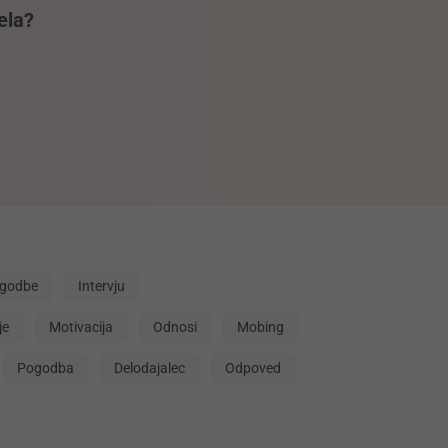
ela?
zgodbe
Intervju
je
Motivacija
Odnosi
Mobing
Pogodba
Delodajalec
Odpoved