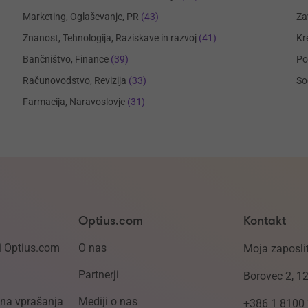
Marketing, Oglaševanje, PR
(43)
Za
Znanost, Tehnologija, Raziskave in razvoj
(41)
Kr
Bančništvo, Finance
(39)
Po
Računovodstvo, Revizija
(33)
So
Farmacija, Naravoslovje
(31)
Optius.com
Kontakt
i Optius.com
O nas
Moja zaposlit
Partnerji
Borovec 2, 1
ena vprašanja
Mediji o nas
+386 1 8100