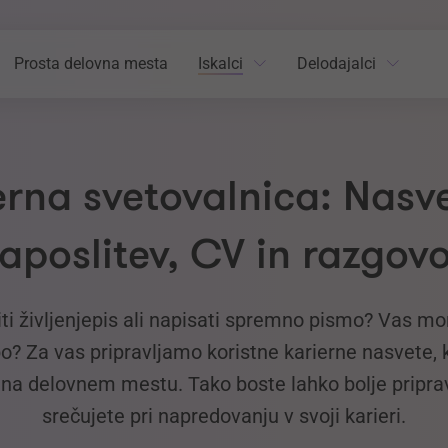
Prosta delovna mesta
Iskalci
Delodajalci
erna svetovalnica: Nasve
aposlitev, CV in razgov
iti življenjepis ali napisati spremno pismo? Vas mo
žbo? Za vas pripravljamo koristne karierne nasvete,
 na delovnem mestu. Tako boste lahko bolje pripravl
srečujete pri napredovanju v svoji karieri.