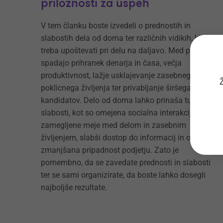
priložnosti za uspeh
V tem članku boste izvedeli o prednostih in
slabostih dela od doma ter različnih vidikih, ki jih je
treba upoštevati pri delu na daljavo. Med prednosti
spadajo prihranek denarja in časa, večja
produktivnost, lažje usklajevanje zasebnega in
Ž
poklicnega življenja ter privabljanje širšega kroga
kandidatov. Delo od doma lahko prinaša tudi
slabosti, kot so omejena socialna interakcija,
zamegljene meje med delom in zasebnim
življenjem, slabši dostop do informacij in orodij ter
zmanjšana pripadnost podjetju. Zato je
pomembno, da se zavedate prednosti in slabosti
ter se sami organizirate, da boste lahko dosegli
najboljše rezultate.