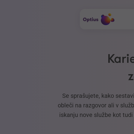
Kari
z
Se sprašujete, kako sestav
obleči na razgovor ali v slu
iskanju nove službe kot tudi