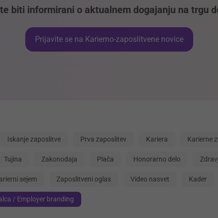
ite biti informirani o aktualnem dogajanju na trgu d
Prijavite se na Karierno-zaposlitvene novice
Iskanje zaposlitve
Prva zaposlitev
Kariera
Karierne 
Tujina
Zakonodaja
Plača
Honorarno delo
Zdrav
arierni sejem
Zaposlitveni oglas
Video nasvet
Kader
lca / Employer branding