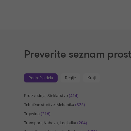
Preverite seznam prost
Področja dela
Regije
Kraji
Proizvodnja, Steklarstvo
(414)
Tehnične storitve, Mehanika
(325)
Trgovina
(216)
Transport, Nabava, Logistika
(204)