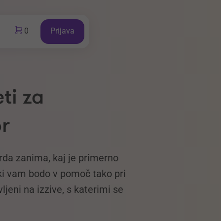
0
Prijava
ti za
or
rda zanima, kaj je primerno
 ki vam bodo v pomoč tako pri
jeni na izzive, s katerimi se