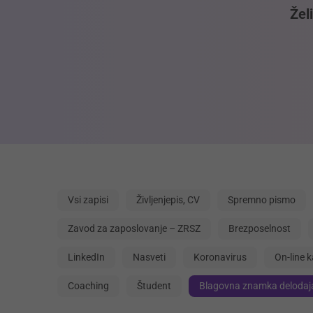
Žel
Vsi zapisi
Življenjepis, CV
Spremno pismo
Zavod za zaposlovanje – ZRSZ
Brezposelnost
LinkedIn
Nasveti
Koronavirus
On-line k
Coaching
Študent
Blagovna znamka delodaja