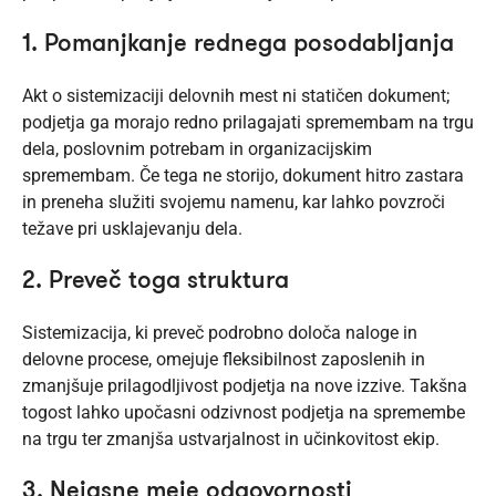
1. Pomanjkanje rednega posodabljanja
Akt o sistemizaciji delovnih mest ni statičen dokument;
podjetja ga morajo redno prilagajati spremembam na trgu
dela, poslovnim potrebam in organizacijskim
spremembam. Če tega ne storijo, dokument hitro zastara
in preneha služiti svojemu namenu, kar lahko povzroči
težave pri usklajevanju dela.
2. Preveč toga struktura
Sistemizacija, ki preveč podrobno določa naloge in
delovne procese, omejuje fleksibilnost zaposlenih in
zmanjšuje prilagodljivost podjetja na nove izzive. Takšna
togost lahko upočasni odzivnost podjetja na spremembe
na trgu ter zmanjša ustvarjalnost in učinkovitost ekip.
3. Nejasne meje odgovornosti