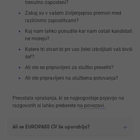
trenutno zaposleni?
Zakaj so v vašem življenjepisu premori med
različnimi zaposlitvami?
Kaj nam lahko ponudite kar nam ostali kandidati
ne morejo?
Katere tri stvari bi pri vas želel izboljšati vaš bivši
šef?
Ali ste se pripravljeni za službo preseliti?
Ali ste pripravljeni na službena potovanja?
Preostala vprašanja, ki se najpogosteje pojavijo na
razgovorih si lahko preberete
na povezavi.
Ali se EUROPASS CV še uporablja?