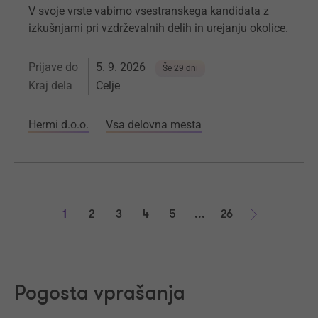
V svoje vrste vabimo vsestranskega kandidata z
izkušnjami pri vzdrževalnih delih in urejanju okolice.
Prijave do
5. 9. 2026
Še 29 dni
Kraj dela
Celje
Hermi d.o.o.
Vsa delovna mesta
1
2
3
4
5
...
26
Naprej
Pogosta vprašanja