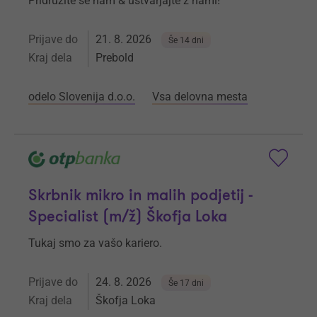
Pridružite se nam & ustvarjajte z nami!
Prijave do
21. 8. 2026
Še 14 dni
Kraj dela
Prebold
odelo Slovenija d.o.o.
Vsa delovna mesta
Skrbnik mikro in malih podjetij -
Specialist (m/ž) Škofja Loka
Tukaj smo za vašo kariero.
Prijave do
24. 8. 2026
Še 17 dni
Kraj dela
Škofja Loka