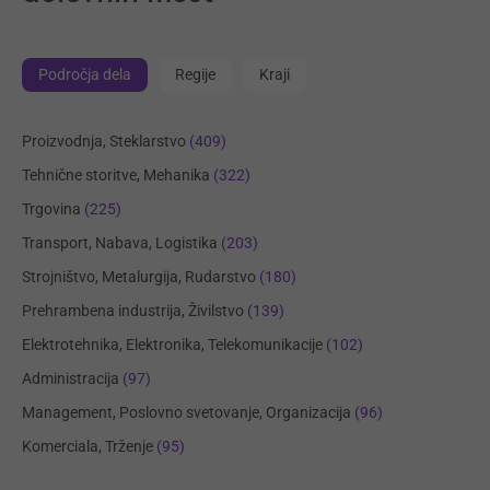
Področja dela
Regije
Kraji
Proizvodnja, Steklarstvo
(409)
Tehnične storitve, Mehanika
(322)
Trgovina
(225)
Transport, Nabava, Logistika
(203)
Strojništvo, Metalurgija, Rudarstvo
(180)
Prehrambena industrija, Živilstvo
(139)
Elektrotehnika, Elektronika, Telekomunikacije
(102)
Administracija
(97)
Management, Poslovno svetovanje, Organizacija
(96)
Komerciala, Trženje
(95)