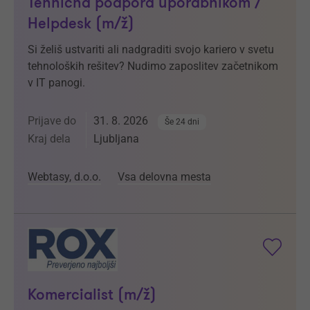
Tehnična podpora uporabnikom /
Helpdesk (m/ž)
Si želiš ustvariti ali nadgraditi svojo kariero v svetu
tehnoloških rešitev? Nudimo zaposlitev začetnikom
v IT panogi.
Prijave do
31. 8. 2026
Še 24 dni
Kraj dela
Ljubljana
Webtasy, d.o.o.
Vsa delovna mesta
Komercialist (m/ž)