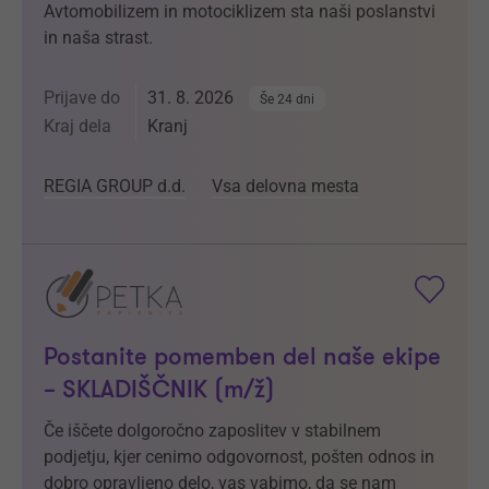
Avtomobilizem in motociklizem sta naši poslanstvi
in naša strast.
Prijave do
31. 8. 2026
Še 24 dni
Kraj dela
Kranj
REGIA GROUP d.d.
Vsa delovna mesta
Postanite pomemben del naše ekipe
– SKLADIŠČNIK (m/ž)
Če iščete dolgoročno zaposlitev v stabilnem
podjetju, kjer cenimo odgovornost, pošten odnos in
dobro opravljeno delo, vas vabimo, da se nam