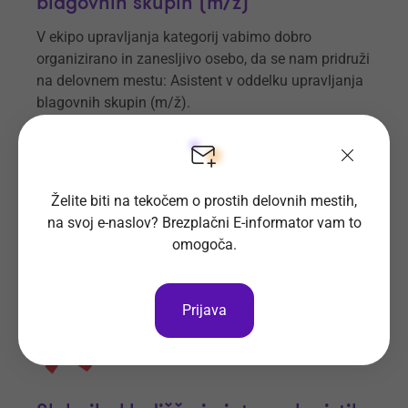
blagovnih skupin (m/ž)
V ekipo upravljanja kategorij vabimo dobro
organizirano in zanesljivo osebo, da se nam pridruži
na delovnem mestu: Asistent v oddelku upravljanja
blagovnih skupin (m/ž).
Prijave do
20. 8. 2026
Še 13 dni
Kraj dela
Ljubljana, Uprava družbe SPAR
Slovenija d.o.o.
Spar Slovenija d.o.o.
Vsa delovna mesta