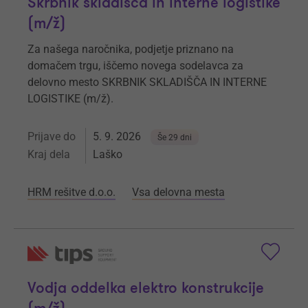
Skrbnik skladišča in interne logistike
(m/ž)
Za našega naročnika, podjetje priznano na
domačem trgu, iščemo novega sodelavca za
delovno mesto SKRBNIK SKLADIŠČA IN INTERNE
LOGISTIKE (m/ž).
Prijave do
5. 9. 2026
Še 29 dni
Kraj dela
Laško
HRM rešitve d.o.o.
Vsa delovna mesta
Vodja oddelka elektro konstrukcije