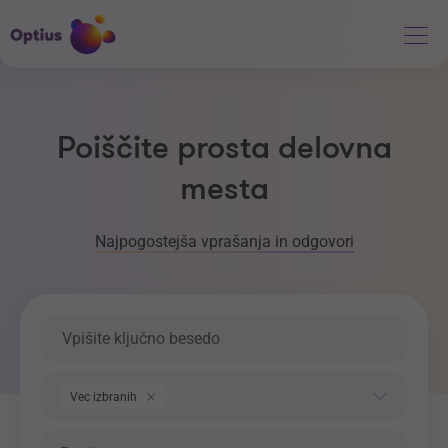
Poiščite prosta delovna
mesta
Najpogostejša vprašanja in odgovori
Ključna beseda
Področje dela
Vec izbranih
Regija