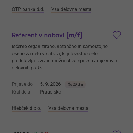
OTP banka d.d.
Vsa delovna mesta
Referent v nabavi (m/ž)
Iščemo organizirano, natančno in samostojno
osebo za delo v nabavi, ki ji tovrstno delo
predstavlja izziv in možnost za spoznavanje novih
delovnih praks.
Prijave do
5. 9. 2026
Še 29 dni
Kraj dela
Pragersko
Hlebček d.o.o.
Vsa delovna mesta