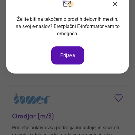
Operater na žični eroziji (m/ž)
Želite biti na tekočem o prostih delovnih mestih,
Podjetje Šumer d.o.o. pokriva vsa področja
na svoj e-naslov? Brezplačni E-informator vam to
industrije.
omogoča.
Prijave do
6. 9. 2026
Še 28 dni
Kraj dela
Ljubečna
Prijava
Šumer d.o.o.
Vsa delovna mesta
Orodjar (m/ž)
Podjetje pokriva vsa področja industrije, in sicer od
razvoja, izdelave izdelkov, ki so namenjeni tako