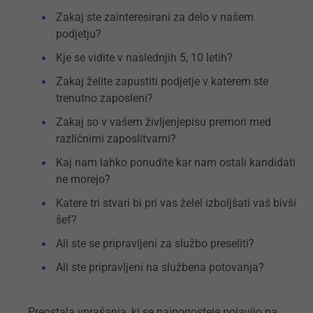
Zakaj ste zainteresirani za delo v našem
podjetju?
Kje se vidite v naslednjih 5, 10 letih?
Zakaj želite zapustiti podjetje v katerem ste
trenutno zaposleni?
Zakaj so v vašem življenjepisu premori med
različnimi zaposlitvami?
Kaj nam lahko ponudite kar nam ostali kandidati
ne morejo?
Katere tri stvari bi pri vas želel izboljšati vaš bivši
šef?
Ali ste se pripravljeni za službo preseliti?
Ali ste pripravljeni na službena potovanja?
Preostala vprašanja, ki se najpogosteje pojavijo na