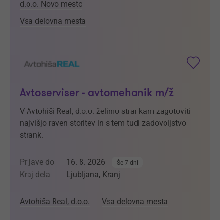
d.o.o. Novo mesto
Vsa delovna mesta
Avtoserviser - avtomehanik m/ž
V Avtohiši Real, d.o.o. želimo strankam zagotoviti
najvišjo raven storitev in s tem tudi zadovoljstvo
strank.
Prijave do
16. 8. 2026
Še 7 dni
Kraj dela
Ljubljana, Kranj
Avtohiša Real, d.o.o.
Vsa delovna mesta