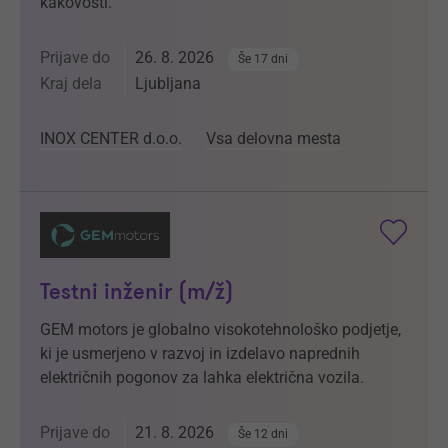
kakovosti.
Prijave do
26. 8. 2026
Še 17 dni
Kraj dela
Ljubljana
INOX CENTER d.o.o.
Vsa delovna mesta
Testni inženir (m/ž)
GEM motors je globalno visokotehnološko podjetje,
ki je usmerjeno v razvoj in izdelavo naprednih
električnih pogonov za lahka električna vozila.
Prijave do
21. 8. 2026
Še 12 dni