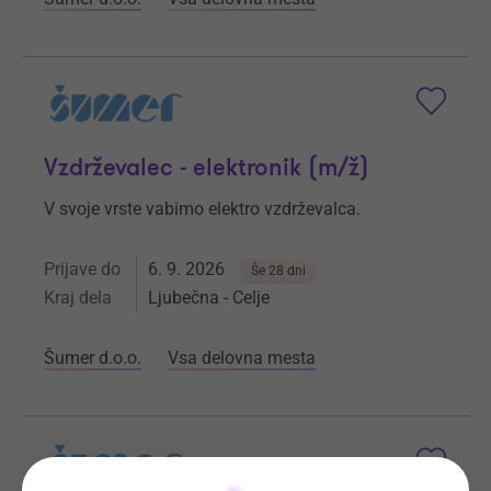
Vzdrževalec - elektronik (m/ž)
V svoje vrste vabimo elektro vzdrževalca.
Prijave do
6. 9. 2026
Še 28 dni
Kraj dela
Ljubečna - Celje
Šumer d.o.o.
Vsa delovna mesta