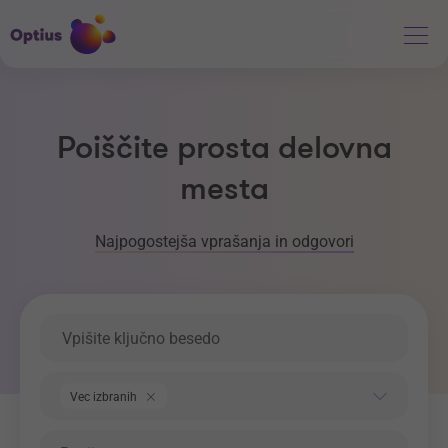
Poiščite prosta delovna
mesta
Najpogostejša vprašanja in odgovori
Ključna beseda
Področje dela
Vec izbranih
Regija