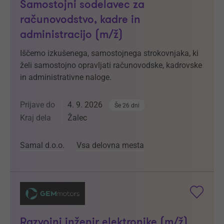
Samostojni sodelavec za
računovodstvo, kadre in
administracijo (m/ž)
Iščemo izkušenega, samostojnega strokovnjaka, ki
želi samostojno opravljati računovodske, kadrovske
in administrativne naloge.
Prijave do
4. 9. 2026
Še 26 dni
Kraj dela
Žalec
Samal d.o.o.
Vsa delovna mesta
Razvojni inženir elektronike (m/ž)