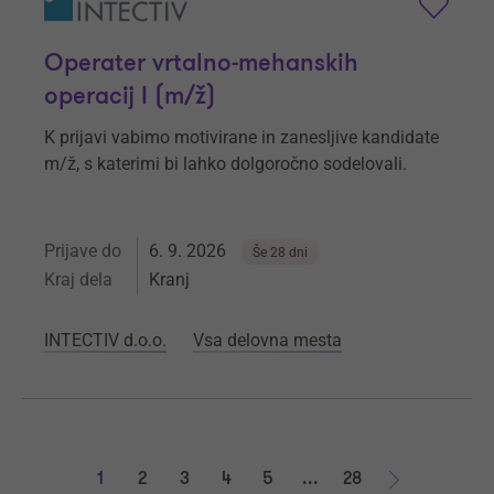
Operater vrtalno-mehanskih
operacij I (m/ž)
K prijavi vabimo motivirane in zanesljive kandidate
m/ž, s katerimi bi lahko dolgoročno sodelovali.
Prijave do
6. 9. 2026
Še 28 dni
Kraj dela
Kranj
INTECTIV d.o.o.
Vsa delovna mesta
1
2
3
4
5
...
28