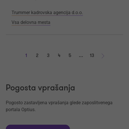
Trummer kadrovska agencija d.o.o.
Vsa delovna mesta
1
2
3
4
5
...
13
Naprej
Pogosta vprašanja
Pogosto zastavljena vprašanja glede zaposlitvenega
portala Optius.