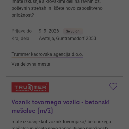
Imate izkušnje s krovskimi deli na ravnih oz.
poševnih strehah in iščete novo zaposlitveno
priložnost?
Prijave do
9. 9. 2026
Še 30 dni
Kraj dela
Avstrija, Guntramsdorf 2353
Trummer kadrovska agencija d.o.o.
Vsa delovna mesta
Voznik tovornega vozila - betonski
mešalec (m/ž)
mate izkušnje kot voznik tovornjaka/ betonskega
mešalca in iščete novo zaposlitveno priložnost?