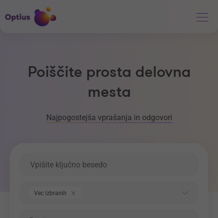
Poiščite prosta delovna
mesta
Najpogostejša vprašanja in odgovori
Ključna beseda
Področje dela
Vec izbranih
Regija