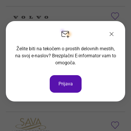
Vodja marketinga GAC (m/ž)
Vabimo vas, da nam svojo prijavo z življenjepisom v
Želite biti na tekočem o prostih delovnih mestih,
slovenskem in angleškem jeziku pošljete najkasneje
na svoj e-naslov? Brezplačni E-informator vam to
do 09.08.2026.
omogoča.
Prijave do
9. 9. 2026
Še 30 dni
Kraj dela
Ljubljana
Prijava
VCAG d.o.o.
Vsa delovna mesta