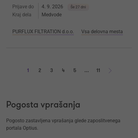
Prijave do
4. 9. 2026
Še 27 dni
Kraj dela
Medvode
PURFLUX FILTRATION d.o.o.
Vsa delovna mesta
1
2
3
4
5
...
11
Naprej
Pogosta vprašanja
Pogosto zastavljena vprašanja glede zaposlitvenega
portala Optius.