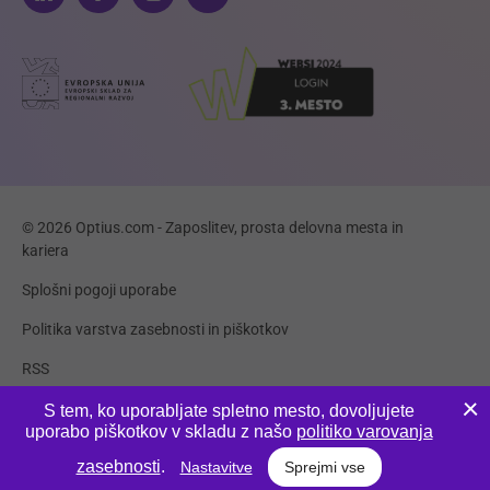
© 2026 Optius.com - Zaposlitev, prosta delovna mesta in
kariera
Splošni pogoji uporabe
Politika varstva zasebnosti in piškotkov
RSS
Piškotki
S tem, ko uporabljate spletno mesto, dovoljujete
uporabo piškotkov v skladu z našo
politiko varovanja
Produkcija:
Innovatif
zasebnosti
.
Nastavitve
Sprejmi vse