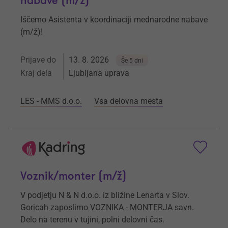
nabave (m/ž)
Iščemo Asistenta v koordinaciji mednarodne nabave
(m/ž)!
Prijave do
13. 8. 2026
Še 5 dni
Kraj dela
Ljubljana uprava
LES - MMS d.o.o.
Vsa delovna mesta
Voznik/monter (m/ž)
V podjetju N & N d.o.o. iz bližine Lenarta v Slov.
Goricah zaposlimo VOZNIKA - MONTERJA savn.
Delo na terenu v tujini, polni delovni čas.