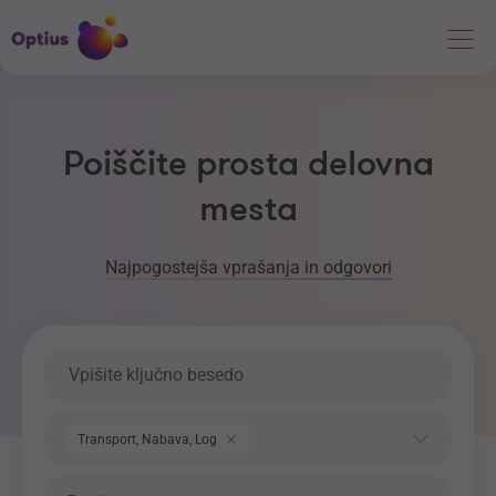
Poiščite prosta delovna
mesta
Najpogostejša vprašanja in odgovori
Ključna beseda
Področje dela
Transport, Nabava, Logistika
Regija