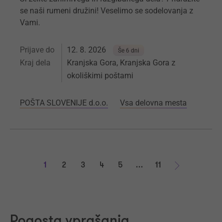
se naši rumeni družini! Veselimo se sodelovanja z
Vami.
Prijave do
12. 8. 2026
Še 6 dni
Kraj dela
Kranjska Gora, Kranjska Gora z
okoliškimi poštami
POŠTA SLOVENIJE d.o.o.
Vsa delovna mesta
1
2
3
4
5
...
11
Naprej
Pogosta vprašanja