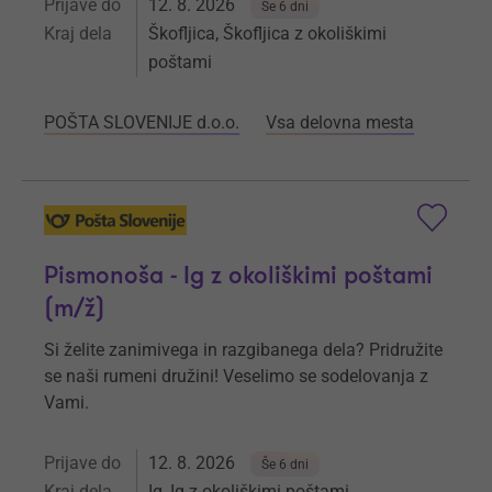
Prijave do
12. 8. 2026
Še 6 dni
Kraj dela
Škofljica, Škofljica z okoliškimi
poštami
POŠTA SLOVENIJE d.o.o.
Vsa delovna mesta
Pismonoša - Ig z okoliškimi poštami
(m/ž)
Si želite zanimivega in razgibanega dela? Pridružite
se naši rumeni družini! Veselimo se sodelovanja z
Vami.
Prijave do
12. 8. 2026
Še 6 dni
Kraj dela
Ig, Ig z okoliškimi poštami