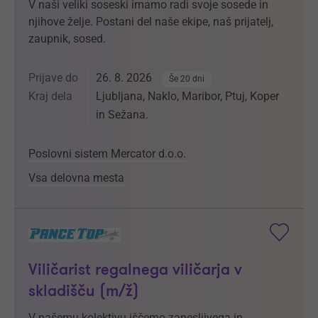
V naši veliki soseski imamo radi svoje sosede in
njihove želje. Postani del naše ekipe, naš prijatelj,
zaupnik, sosed.
Prijave do
26. 8. 2026
Še 20 dni
Kraj dela
Ljubljana, Naklo, Maribor, Ptuj, Koper
in Sežana.
Poslovni sistem Mercator d.o.o.
Vsa delovna mesta
Viličarist regalnega viličarja v
skladišču (m/ž)
V našemu kolektivu iščemo zanesljivega in