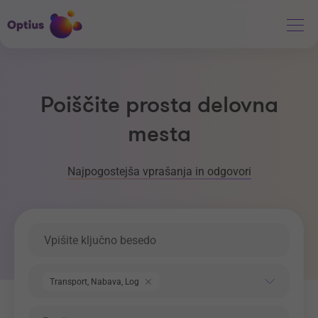
Poiščite prosta delovna
mesta
Najpogostejša vprašanja in odgovori
Ključna beseda
Področje dela
Transport, Nabava, Logistika
Regija