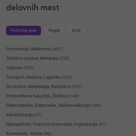
delovnih mest
Področja dela
Regije
Kraji
Proizvodnja, Steklarstvo
(431)
Tehnične storitve, Mehanika
(335)
Trgovina
(220)
Transport, Nabava, Logistika
(206)
Strojništvo, Metalurgija, Rudarstvo
(187)
Prehrambena industrija, Živilstvo
(140)
Elektrotehnika, Elektronika, Telekomunikacije
(106)
Administracija
(97)
Management, Poslovno svetovanje, Organizacija
(97)
Komerciala, Trženje
(96)