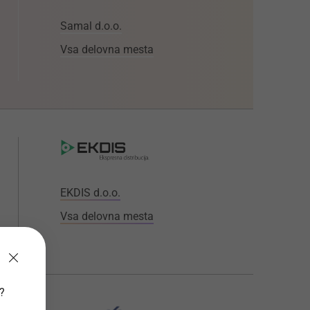
Samal d.o.o.
Vsa delovna mesta
EKDIS d.o.o.
Vsa delovna mesta
v?