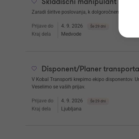
Skladiščni manipulant 1. (m/
Zaradi širitve poslovanja, k dolgoročnemu sodel
Prijave do
4. 9. 2026
Še 29 dni
Kraj dela
Medvode
Disponent/Planer transporta
V Kobal Transporti krepimo ekipo disponentov. Ure
Veselimo se vaših prijav.
Prijave do
4. 9. 2026
Še 29 dni
Kraj dela
Ljubljana