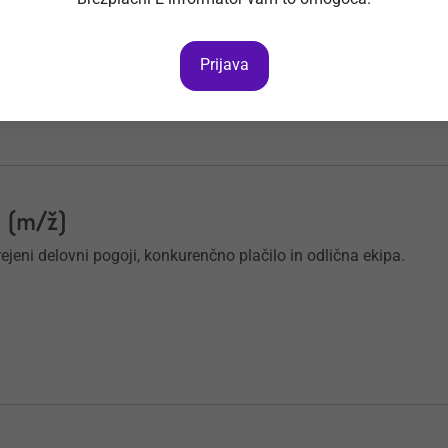
ž)
ovanju vabimo: Skladiščnega manipulanta 1. (m/ž).
Prijava
 (m/ž)
jeni delovni pogoji, konkurenčno plačilo in odlična ekipa.