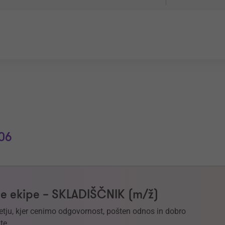
06
e ekipe – SKLADIŠČNIK (m/ž)
etju, kjer cenimo odgovornost, pošten odnos in dobro
te.