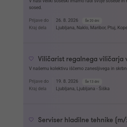
V naši veliki soseski imamo radi svoje sosede in nj
sosed.
Prijave do
26. 8. 2026
Še 20 dni
Kraj dela
Ljubljana, Naklo, Maribor, Ptuj, Kop
Viličarist regalnega viličarja
V našemu kolektivu iščemo zanesljivega in skrbneg
Prijave do
19. 8. 2026
Še 13 dni
Kraj dela
Ljubljana, Ljubljana - Šiška
Serviser hladilne tehnike (m/