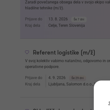
Zaradi povečanega obsega dela v svojo ekipo v
hladilne tehnike (m/ž).
Prijave do
13. 8. 2026
Še 7 dni
Kraj dela
Celje, Teren Slovenija
Referent logistike (m/ž)
V svoj kolektiv vabimo natančno, odgovorno in or
operativne podpore.
Prijave do
4. 9. 2026
Še 29 dni
Kraj dela
Ljubljana, Salomon d.o.o., Vevška c
Ž