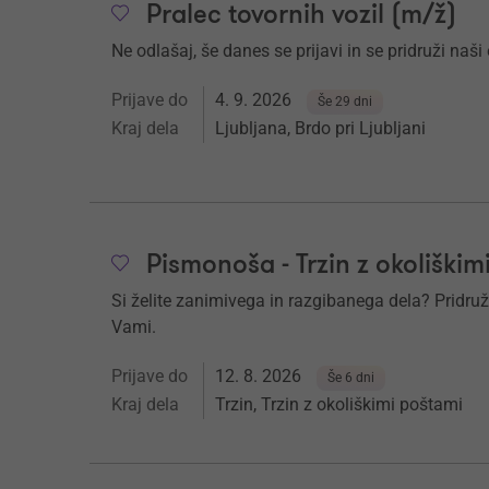
Pralec tovornih vozil (m/ž)
Ne odlašaj, še danes se prijavi in se pridruži naši 
Prijave do
4. 9. 2026
Še 29 dni
Kraj dela
Ljubljana, Brdo pri Ljubljani
Pismonoša - Trzin z okoliškim
Si želite zanimivega in razgibanega dela? Pridruž
Vami.
Prijave do
12. 8. 2026
Še 6 dni
Kraj dela
Trzin, Trzin z okoliškimi poštami