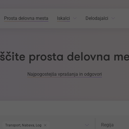
Prosta delovna mesta
Iskalci
Delodajalci
ščite prosta delovna m
Najpogostejša vprašanja in odgovori
odročje dela
Regija
Regija
Transport, Nabava, Logistika