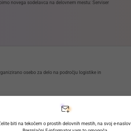
abimo novega sodelavca na delovnem mestu: Serviser
ganizirano osebo za delo na področju logistike in
esta 52, 1260 Ljubljana Polje
elite biti na tekočem o prostih delovnih mestih, na svoj e-naslo
Brezplačni E-informator vam to omogoča.