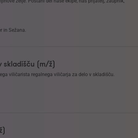
ihove želje. Postani del naše ekipe, naš prijatelj, zaupnik,
er in Sežana.
 v skladišču (m/ž)
a viličarista regalnega viličarja za delo v skladišču.
ž)