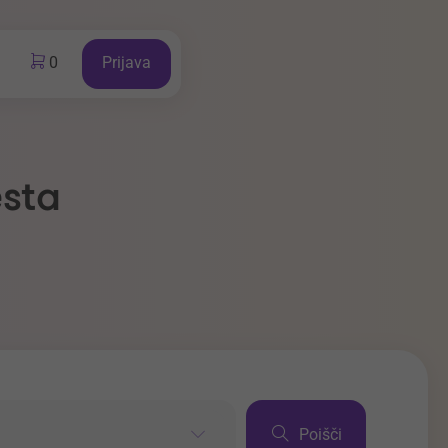
0
Prijava
esta
Poišči