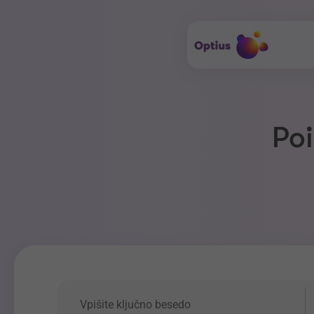
Poi
Ključna beseda
P