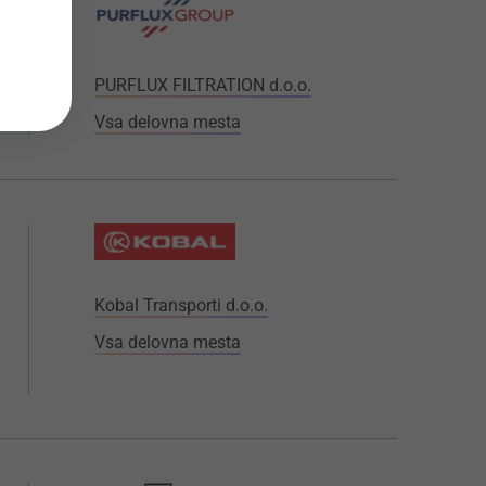
PURFLUX FILTRATION d.o.o.
Vsa delovna mesta
Kobal Transporti d.o.o.
Vsa delovna mesta