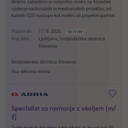
Iščemo zanesljivo in natančno osebo za finančno
vodenje nacionalnih in mednarodnih projektov, pri
katerih GZS nastopa kot vodilni ali projektni partner.
Prijave do
17. 8. 2026
Še 10 dni
Kraj dela
Ljubljana, Gospodarska zbornica
Slovenije
Gospodarska zbornica Slovenije
Vsa delovna mesta
Specialist za ravnanje z okoljem (m/
ž)
Želite postati del ekipe Adrie Mobil, ki že več kot 55