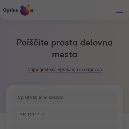
Poiščite prosta delovna
mesta
Najpogostejša vprašanja in odgovori
Ključna beseda
Področje dela
Vec izbranih
Regija