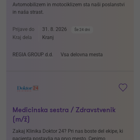
Avtomobilizem in motociklizem sta naši poslanstvi
in naša strast.
Prijave do
31. 8. 2026
Še 24 dni
Kraj dela
Kranj
REGIA GROUP d.d.
Vsa delovna mesta
Medicinska sestra / Zdravstvenik
(m/ž)
Zakaj Klinika Doktor 24? Pri nas boste del ekipe, ki
pacienta postavlja na prvo mesto. Cenimo