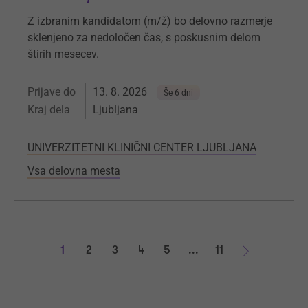
Z izbranim kandidatom (m/ž) bo delovno razmerje
sklenjeno za nedoločen čas, s poskusnim delom
štirih mesecev.
Prijave do
13. 8. 2026
Še 6 dni
Kraj dela
Ljubljana
UNIVERZITETNI KLINIČNI CENTER LJUBLJANA
Vsa delovna mesta
1
2
3
4
5
...
11
Naprej