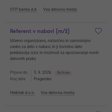
OTP banka d.d.
Vsa delovna mesta
Referent v nabavi (m/ž)
Iščemo organizirano, natančno in samostojno
osebo za delo v nabavi, ki ji tovrstno delo
predstavlja izziv in možnost za spoznavanje novih
delovnih praks.
Prijave do
5. 9. 2026
Še 29 dni
Kraj dela
Pragersko
Hlebček d.o.o.
Vsa delovna mesta