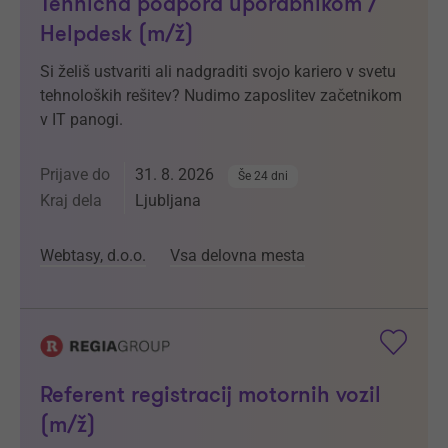
Tehnična podpora uporabnikom /
Helpdesk (m/ž)
Si želiš ustvariti ali nadgraditi svojo kariero v svetu
tehnoloških rešitev? Nudimo zaposlitev začetnikom
v IT panogi.
Prijave do
31. 8. 2026
Še 24 dni
Kraj dela
Ljubljana
Webtasy, d.o.o.
Vsa delovna mesta
Referent registracij motornih vozil
(m/ž)