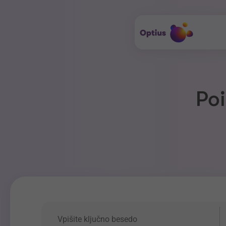
Poi
Ključna beseda
P