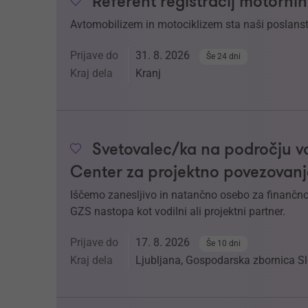
Referent registracij motornih
Avtomobilizem in motociklizem sta naši poslanstv
Prijave do
31. 8. 2026
Še 24 dni
Kraj dela
Kranj
Svetovalec/ka na področju v
Center za projektno povezovanj
Iščemo zanesljivo in natančno osebo za finančno 
GZS nastopa kot vodilni ali projektni partner.
Prijave do
17. 8. 2026
Še 10 dni
Kraj dela
Ljubljana, Gospodarska zbornica Sl