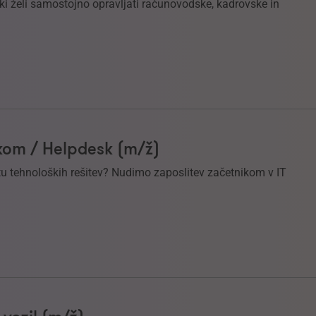
i želi samostojno opravljati računovodske, kadrovske in
om / Helpdesk (m/ž)
svetu tehnoloških rešitev? Nudimo zaposlitev začetnikom v IT