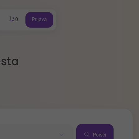
0
Prijava
esta
Poišči