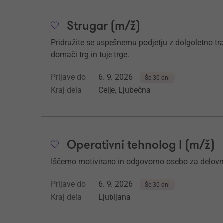
Strugar (m/ž)
Pridružite se uspešnemu podjetju z dolgoletno trad
domači trg in tuje trge.
Prijave do
6. 9. 2026
Še 30 dni
Kraj dela
Celje, Ljubečna
Operativni tehnolog I (m/ž)
Iščemo motivirano in odgovorno osebo za del
Prijave do
6. 9. 2026
Še 30 dni
Kraj dela
Ljubljana