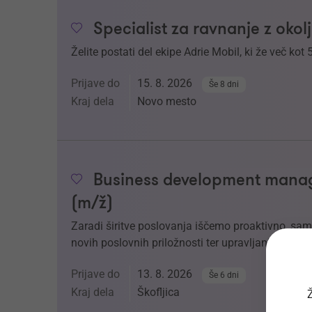
Specialist za ravnanje z oko
Želite postati del ekipe Adrie Mobil, ki že več kot 
Prijave do
15. 8. 2026
Še 8 dni
Kraj dela
Novo mesto
Business development manage
(m/ž)
Zaradi širitve poslovanja iščemo proaktivno, sam
novih poslovnih priložnosti ter upravljanje prodaj
Prijave do
13. 8. 2026
Še 6 dni
Kraj dela
Škofljica
Ž