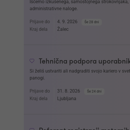
Iščemo izkušenega, samostojnega strokovnjaka, k
administrativne naloge.
Prijave do
4. 9. 2026
Še 28 dni
Kraj dela
Žalec
Tehnična podpora uporabnik
Si želiš ustvariti ali nadgraditi svojo kariero v 
panogi.
Prijave do
31. 8. 2026
Še 24 dni
Kraj dela
Ljubljana