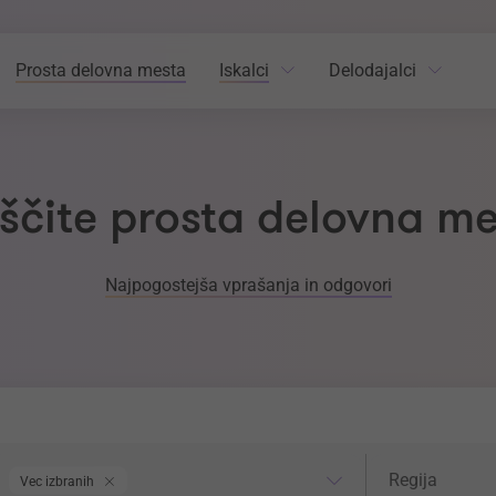
Prosta delovna mesta
Iskalci
Delodajalci
ščite prosta delovna m
Najpogostejša vprašanja in odgovori
odročje dela
Regija
Regija
Vec izbranih