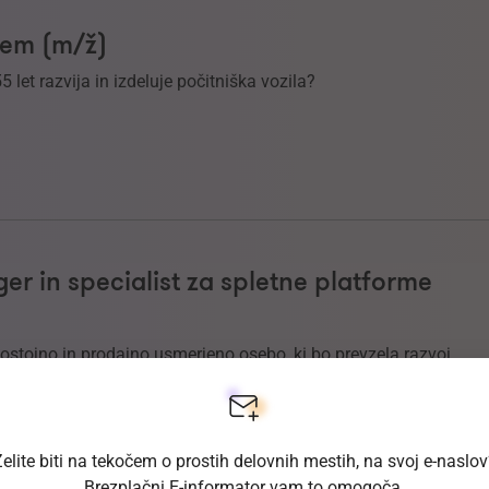
ljem (m/ž)
55 let razvija in izdeluje počitniška vozila?
r in specialist za spletne platforme
ostojno in prodajno usmerjeno osebo, ki bo prevzela razvoj
e preko spletnih platform.
elite biti na tekočem o prostih delovnih mestih, na svoj e-naslo
Brezplačni E-informator vam to omogoča.