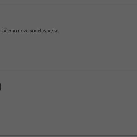
i iščemo nove sodelavce/ke.
)