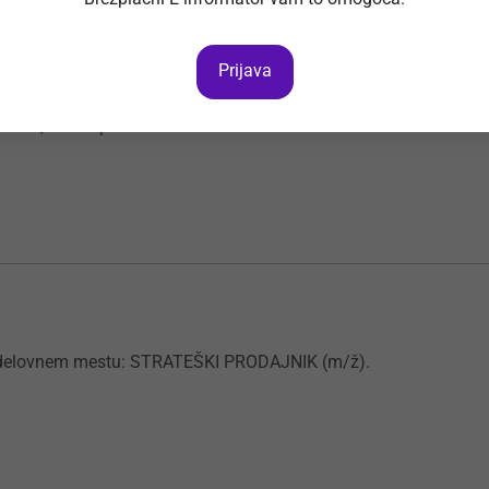
Prijava
lku nepremičnin (m/ž)
ovine, kovinoplastike.
na delovnem mestu: STRATEŠKI PRODAJNIK (m/ž).