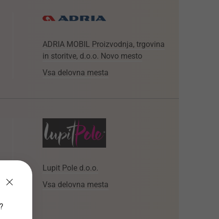
ADRIA MOBIL Proizvodnja, trgovina
in storitve, d.o.o. Novo mesto
Vsa delovna mesta
Lupit Pole d.o.o.
Vsa delovna mesta
v?