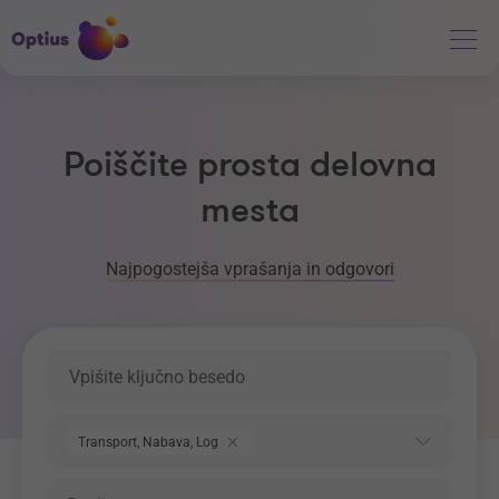
Poiščite prosta delovna
mesta
Najpogostejša vprašanja in odgovori
Ključna beseda
Področje dela
Transport, Nabava, Logistika
Regija