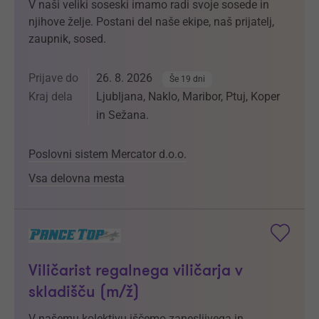
V naši veliki soseski imamo radi svoje sosede in
njihove želje. Postani del naše ekipe, naš prijatelj,
zaupnik, sosed.
Prijave do
26. 8. 2026
Še 19 dni
Kraj dela
Ljubljana, Naklo, Maribor, Ptuj, Koper
in Sežana.
Poslovni sistem Mercator d.o.o.
Vsa delovna mesta
Viličarist regalnega viličarja v
skladišču (m/ž)
V našemu kolektivu iščemo zanesljivega in