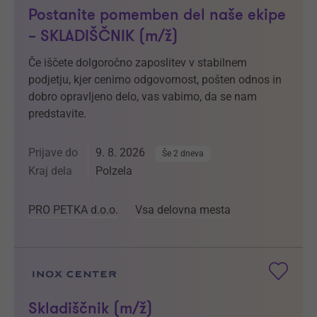
Postanite pomemben del naše ekipe
– SKLADIŠČNIK (m/ž)
Če iščete dolgoročno zaposlitev v stabilnem
podjetju, kjer cenimo odgovornost, pošten odnos in
dobro opravljeno delo, vas vabimo, da se nam
predstavite.
Prijave do
9. 8. 2026
Še 2 dneva
Kraj dela
Polzela
PRO PETKA d.o.o.
Vsa delovna mesta
Skladiščnik (m/ž)