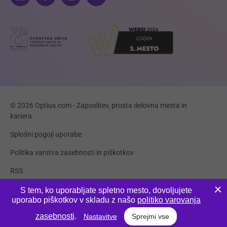
© 2026 Optius.com - Zaposlitev, prosta delovna mesta in
kariera
Splošni pogoji uporabe
Politika varstva zasebnosti in piškotkov
RSS
Piškotki
S tem, ko uporabljate spletno mesto, dovoljujete
uporabo piškotkov v skladu z našo
politiko varovanja
Produkcija:
Innovatif
zasebnosti
.
Nastavitve
Sprejmi vse