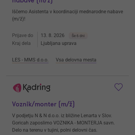
nabave (m/ž)
Iščemo Asistenta v koordinaciji mednarodne nabave
(m/ž)!
Prijave do
13. 8. 2026
Še 6 dni
Kraj dela
Ljubljana uprava
LES - MMS d.o.o.
Vsa delovna mesta
Voznik/monter (m/ž)
V podjetju N & N d.o.o. iz bližine Lenarta v Slov.
Goricah zaposlimo VOZNIKA - MONTERJA savn.
Delo na terenu v tujini, polni delovni čas.