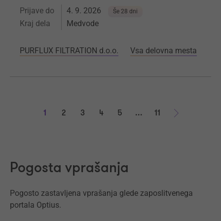
Prijave do
4. 9. 2026
Še 28 dni
Kraj dela
Medvode
PURFLUX FILTRATION d.o.o.
Vsa delovna mesta
1
2
3
4
5
...
11
Naprej
Pogosta vprašanja
Pogosto zastavljena vprašanja glede zaposlitvenega
portala Optius.