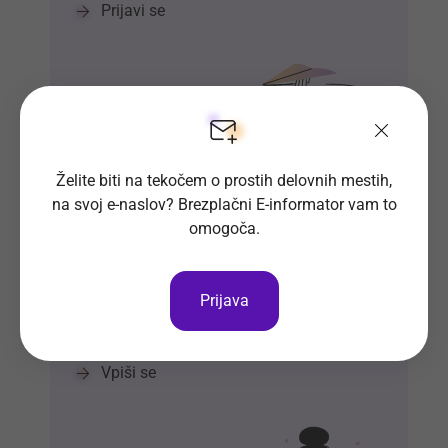
Prijavi se
Želite biti na tekočem o prostih delovnih mestih,
na svoj e-naslov? Brezplačni E-informator vam to
omogoča.
Si že vpisan v Bazo CV-jev?
Prijava
Naj delodajalci iz množice kandidatov
izberejo ravno vas.
Vpiši se