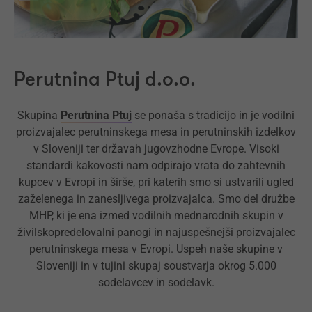
Perutnina Ptuj d.o.o.
Skupina
Perutnina Ptuj
se ponaša s tradicijo in je vodilni
proizvajalec perutninskega mesa in perutninskih izdelkov
v Sloveniji ter državah jugovzhodne Evrope. Visoki
standardi kakovosti nam odpirajo vrata do zahtevnih
kupcev v Evropi in širše, pri katerih smo si ustvarili ugled
zaželenega in zanesljivega proizvajalca. Smo del družbe
MHP, ki je ena izmed vodilnih mednarodnih skupin v
živilskopredelovalni panogi in najuspešnejši proizvajalec
perutninskega mesa v Evropi. Uspeh naše skupine v
Sloveniji in v tujini skupaj soustvarja okrog 5.000
sodelavcev in sodelavk.