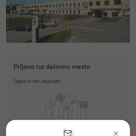
Prijava na delovno mesto
Oglas ni več objavljen.