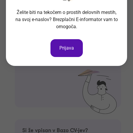
Želite biti na tekočem o prostih delovnih mestih,
na svoj e-naslov? Brezplačni E-informator vam to
Prosta delovna mesta direktno na
omogoča.
tvoj e-naslov
Prijavi se na E-informator.
Prijava
Prijavi se
Si že vpisan v Bazo CV-jev?