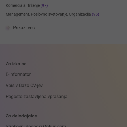
Komerciala, Trženje
(97)
Management, Poslovno svetovanje, Organizacija
(95)
Prikaži več
Za iskalce
E-informator
Vpis v Bazo CV-jev
Pogosto zastavljena vprašanja
Za delodajalce
Strokovni dogodki Optius.com