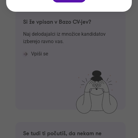
Si že vpisan v Bazo CV-jev?
Naj delodajalci iz množice kandidatov
izberejo ravno vas.
Vpiši se
Se tudi ti počutiš, da nekam ne