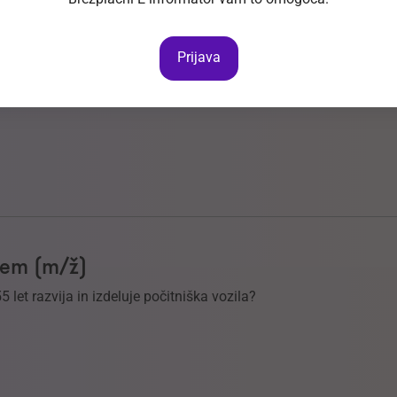
Prijava
, ki je usmerjeno v razvoj in izdelavo naprednih
ljem (m/ž)
55 let razvija in izdeluje počitniška vozila?