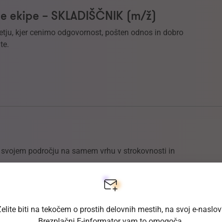
e ekipe – SKLADIŠČNIK (m/ž)
etju, kjer cenimo odgovornost, pošten odnos in dobro
te.
na svojem področju na samem vrhu v strokovnosti in
elite biti na tekočem o prostih delovnih mestih, na svoj e-naslo
Brezplačni E-informator vam to omogoča.