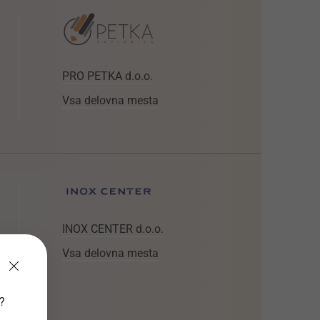
PRO PETKA d.o.o.
Vsa delovna mesta
INOX CENTER d.o.o.
Vsa delovna mesta
v?