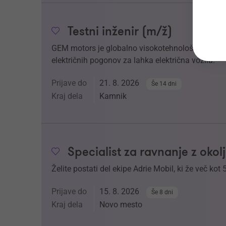
Testni inženir (m/ž)
GEM motors je globalno visokotehnološko podjetje
električnih pogonov za lahka električna vozila.
Prijave do
21. 8. 2026
Še 14 dni
Kraj dela
Kamnik
Specialist za ravnanje z oko
Želite postati del ekipe Adrie Mobil, ki že več kot 
Prijave do
15. 8. 2026
Še 8 dni
Kraj dela
Novo mesto