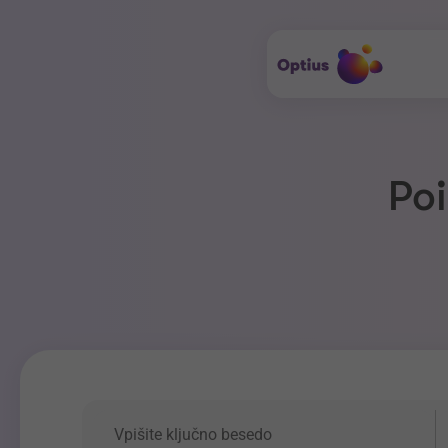
Poi
Ključna beseda
P