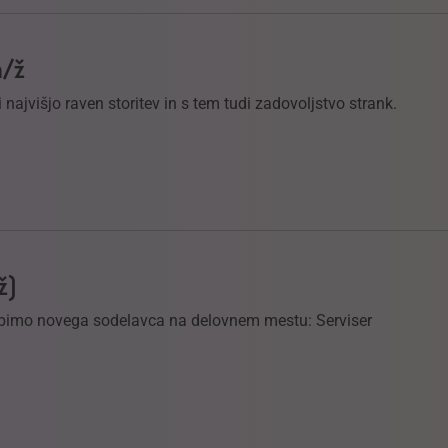
m/ž
 najvišjo raven storitev in s tem tudi zadovoljstvo strank.
ž)
abimo novega sodelavca na delovnem mestu: Serviser