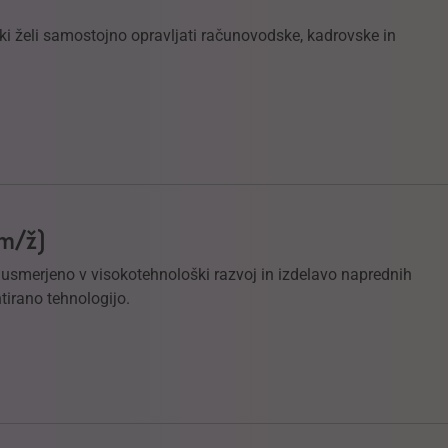
i želi samostojno opravljati računovodske, kadrovske in
(m/ž)
e usmerjeno v visokotehnološki razvoj in izdelavo naprednih
tirano tehnologijo.