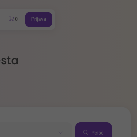
0
Prijava
esta
Poišči