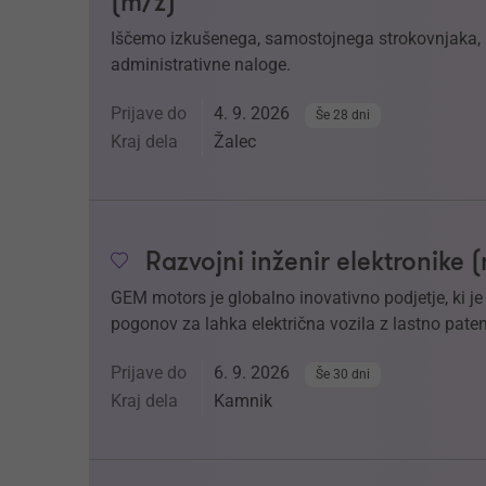
(m/ž)
Iščemo izkušenega, samostojnega strokovnjaka, k
administrativne naloge.
Prijave do
4. 9. 2026
Še 28 dni
Kraj dela
Žalec
Razvojni inženir elektronike 
GEM motors je globalno inovativno podjetje, ki j
pogonov za lahka električna vozila z lastno paten
Prijave do
6. 9. 2026
Še 30 dni
Kraj dela
Kamnik