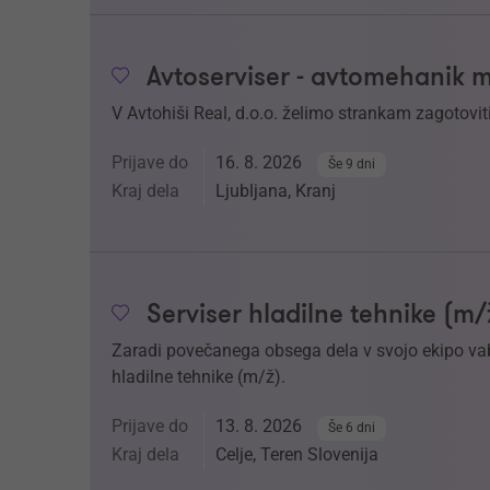
Avtoserviser - avtomehanik 
V Avtohiši Real, d.o.o. želimo strankam zagotoviti
Prijave do
16. 8. 2026
Še 9 dni
Kraj dela
Ljubljana, Kranj
Serviser hladilne tehnike (m/
Zaradi povečanega obsega dela v svojo ekipo v
hladilne tehnike (m/ž).
Prijave do
13. 8. 2026
Še 6 dni
Kraj dela
Celje, Teren Slovenija