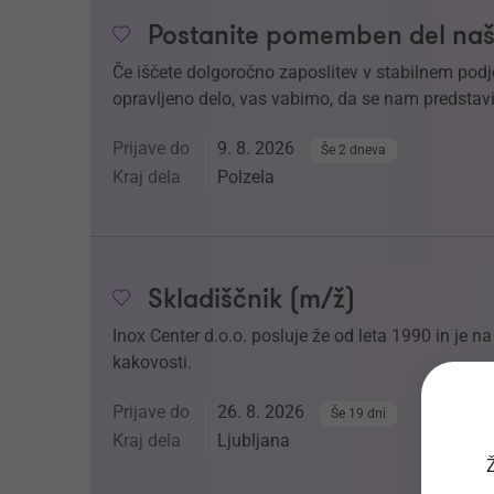
Postanite pomemben del naš
Če iščete dolgoročno zaposlitev v stabilnem podj
opravljeno delo, vas vabimo, da se nam predstavi
Prijave do
9. 8. 2026
Še 2 dneva
Kraj dela
Polzela
Skladiščnik (m/ž)
Inox Center d.o.o. posluje že od leta 1990 in je 
kakovosti.
Prijave do
26. 8. 2026
Še 19 dni
Kraj dela
Ljubljana
Ž