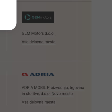
GEM Motors d.o.o.
Vsa delovna mesta
ADRIA MOBIL Proizvodnja, trgovina
in storitve, d.o.o. Novo mesto
Vsa delovna mesta