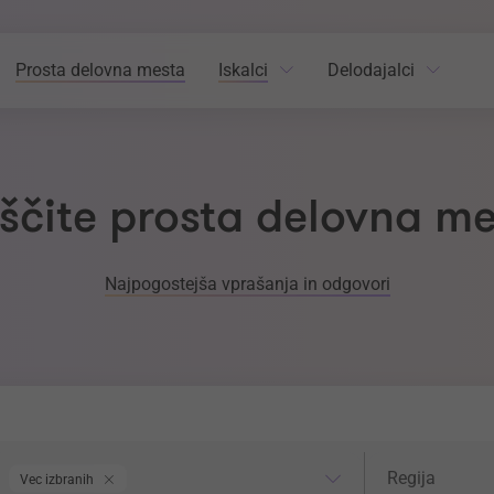
Prosta delovna mesta
Iskalci
Delodajalci
ščite prosta delovna m
Najpogostejša vprašanja in odgovori
odročje dela
Regija
Regija
Vec izbranih