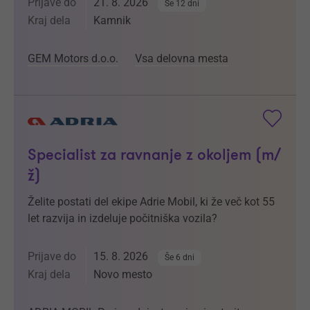
Prijave do
21. 8. 2026
Še 12 dni
Kraj dela
Kamnik
GEM Motors d.o.o.
Vsa delovna mesta
Specialist za ravnanje z okoljem (m/
ž)
Želite postati del ekipe Adrie Mobil, ki že več kot 55
let razvija in izdeluje počitniška vozila?
Prijave do
15. 8. 2026
Še 6 dni
Kraj dela
Novo mesto