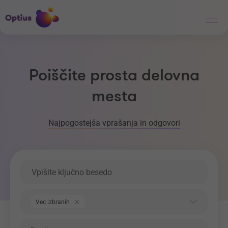
Poiščite prosta delovna
mesta
Najpogostejša vprašanja in odgovori
Ključna beseda
Področje dela
Vec izbranih
Regija