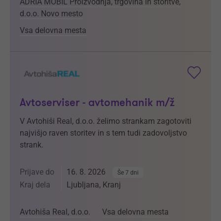
ADRIA MOBIL Proizvodnja, trgovina in storitve,
d.o.o. Novo mesto
Vsa delovna mesta
Avtoserviser - avtomehanik m/ž
V Avtohiši Real, d.o.o. želimo strankam zagotoviti
najvišjo raven storitev in s tem tudi zadovoljstvo
strank.
Prijave do
16. 8. 2026
Še 7 dni
Kraj dela
Ljubljana, Kranj
Avtohiša Real, d.o.o.
Vsa delovna mesta