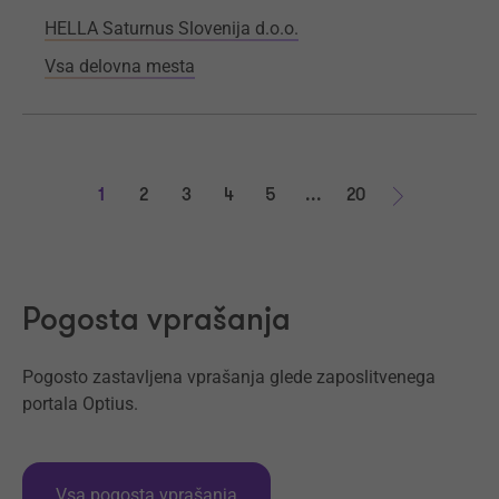
HELLA Saturnus Slovenija d.o.o.
Vsa delovna mesta
1
2
3
4
5
...
20
Naprej
Pogosta vprašanja
Pogosto zastavljena vprašanja glede zaposlitvenega
portala Optius.
Vsa pogosta vprašanja