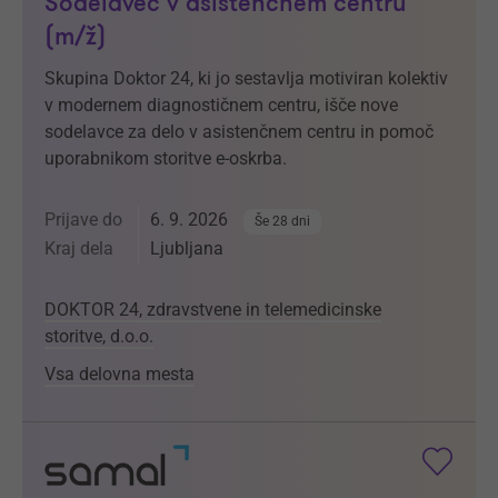
Sodelavec v asistenčnem centru
(m/ž)
Skupina Doktor 24, ki jo sestavlja motiviran kolektiv
v modernem diagnostičnem centru, išče nove
sodelavce za delo v asistenčnem centru in pomoč
uporabnikom storitve e-oskrba.
Prijave do
6. 9. 2026
Še 28 dni
Kraj dela
Ljubljana
DOKTOR 24, zdravstvene in telemedicinske
storitve, d.o.o.
Vsa delovna mesta