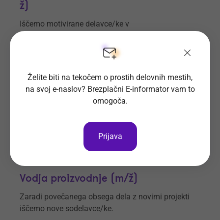
ž)
Iščemo motivirane delavce/ke v
proizvodnji. Možnost takojšnje zaposlitve.
Prijave do
6. 9. 2026
Še 28 dni
Kraj dela
Ljubečna
Želite biti na tekočem o prostih delovnih mestih,
na svoj e-naslov? Brezplačni E-informator vam to
omogoča.
Šumer d.o.o.
Vsa delovna mesta
Prijava
Vodja proizvodnje (m/ž)
Zaradi povečanega obsega dela z novimi projekti
iščemo nove sodelavce/ke.