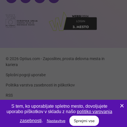
© 2026 Optius.com - Zaposlitev, prosta delovna mesta in
kariera
Splošni pogoji uporabe
Politika varstva zasebnosti in piškotkov
RSS
Piškotki
S tem, ko uporabljate spletno mesto, dovoljujete
uporabo piškotkov v skladu z našo
politiko varovanja
Produkcija:
Innovatif
zasebnosti
.
Nastavitve
Sprejmi vse