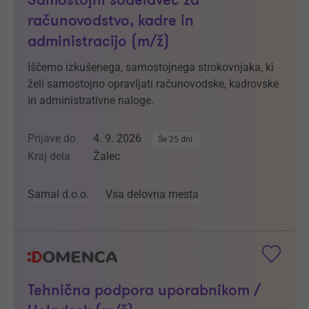
Samostojni sodelavec za
računovodstvo, kadre in
administracijo (m/ž)
Iščemo izkušenega, samostojnega strokovnjaka, ki
želi samostojno opravljati računovodske, kadrovske
in administrativne naloge.
Prijave do
4. 9. 2026
Še 25 dni
Kraj dela
Žalec
Samal d.o.o.
Vsa delovna mesta
Tehnična podpora uporabnikom /