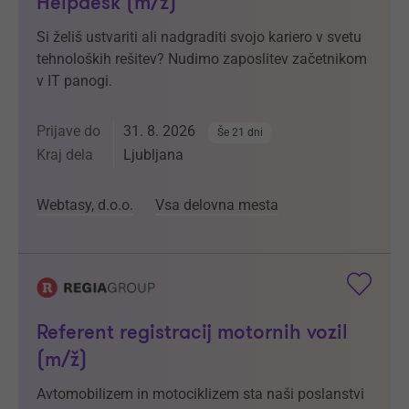
Helpdesk (m/ž)
Si želiš ustvariti ali nadgraditi svojo kariero v svetu
tehnoloških rešitev? Nudimo zaposlitev začetnikom
v IT panogi.
Prijave do
31. 8. 2026
Še 21 dni
Kraj dela
Ljubljana
Webtasy, d.o.o.
Vsa delovna mesta
Referent registracij motornih vozil
(m/ž)
Avtomobilizem in motociklizem sta naši poslanstvi