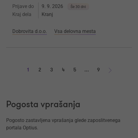
Prijave do
9. 9. 2026
Še 30 dni
Kraj dela
Kranj
Dobrovita d.o.o.
Vsa delovna mesta
1
2
3
4
5
...
9
Naprej
Pogosta vprašanja
Pogosto zastavljena vprašanja glede zaposlitvenega
portala Optius.