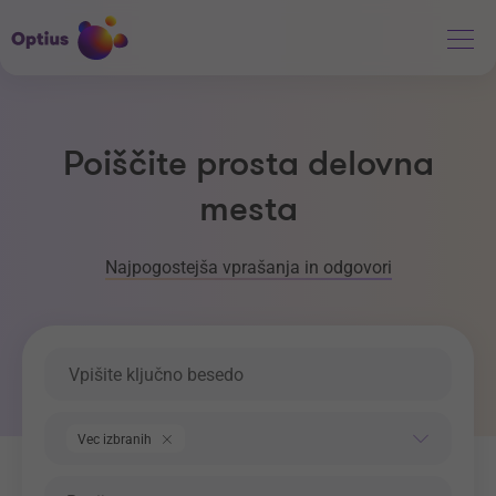
Poiščite prosta delovna
mesta
Najpogostejša vprašanja in odgovori
Ključna beseda
Področje dela
Vec izbranih
Regija