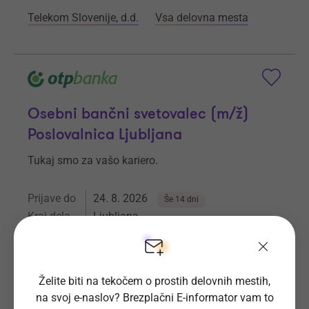
Telekom Slovenije, d.d.
Vsa delovna mesta
Osebni bančni svetovalec (m/ž)
Poslovalnica Ljubljana
Tukaj smo za vašo kariero.
Prijave do
24. 8. 2026
Še 14 dni
Kraj dela
Ljubljana
OTP banka d.d.
Vsa delovna mesta
Želite biti na tekočem o prostih delovnih mestih,
na svoj e-naslov? Brezplačni E-informator vam to