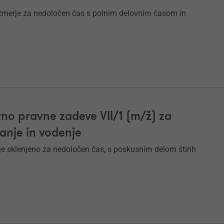
zmerje za nedoločen čas s polnim delovnim časom in
no pravne zadeve VII/1 (m/ž) za
janje in vodenje
e sklenjeno za nedoločen čas, s poskusnim delom štirih