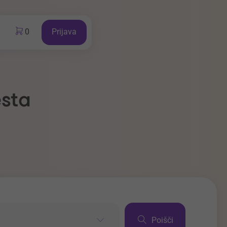
0
Prijava
esta
Poišči