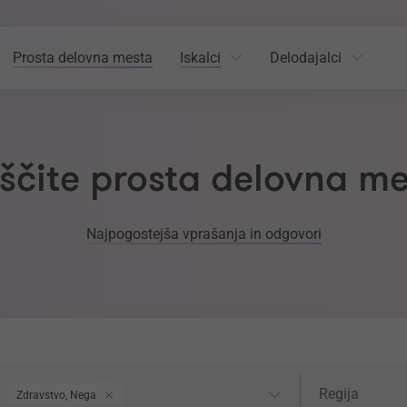
Prosta delovna mesta
Iskalci
Delodajalci
ščite prosta delovna m
Najpogostejša vprašanja in odgovori
odročje dela
Regija
Regija
Zdravstvo, Nega