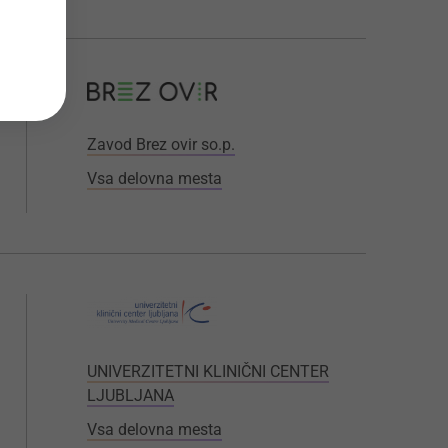
Zavod Brez ovir so.p.
Vsa delovna mesta
UNIVERZITETNI KLINIČNI CENTER
LJUBLJANA
Vsa delovna mesta