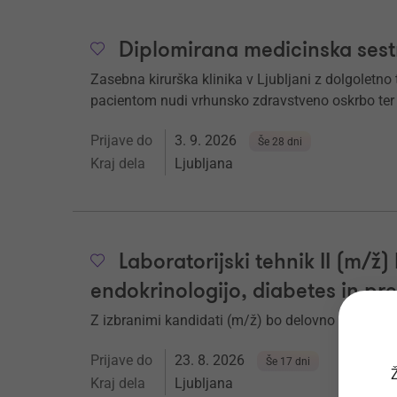
Diplomirana medicinska sest
Zasebna kirurška klinika v Ljubljani z dolgoletn
pacientom nudi vrhunsko zdravstveno oskrbo ter
Prijave do
3. 9. 2026
Še 28 dni
Kraj dela
Ljubljana
Laboratorijski tehnik II (m/ž) 
endokrinologijo, diabetes in pr
Z izbranimi kandidati (m/ž) bo delovno razmerj
Prijave do
23. 8. 2026
Še 17 dni
Ž
Kraj dela
Ljubljana