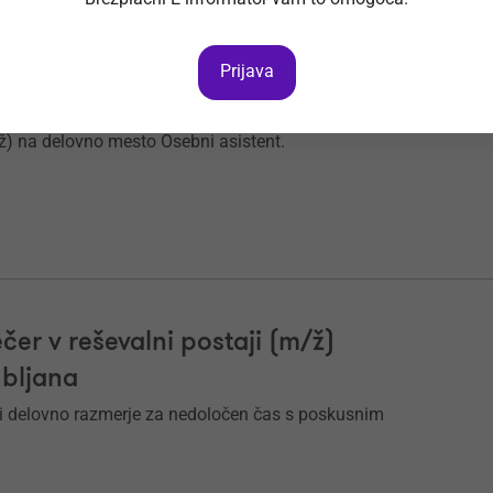
Prijava
krbovalec - Ljubljana (m/ž)
/ž) na delovno mesto Osebni asistent.
čer v reševalni postaji (m/ž)
ubljana
i delovno razmerje za nedoločen čas s poskusnim