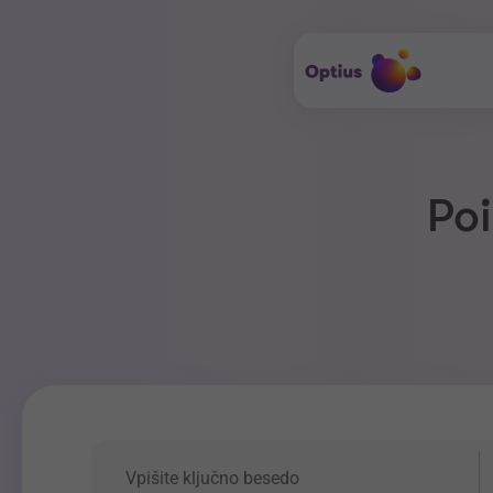
Poi
Ključna beseda
P