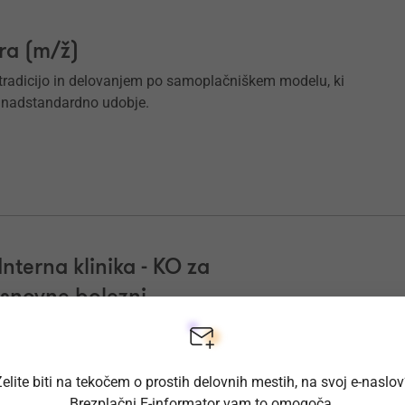
ra (m/ž)
o tradicijo in delovanjem po samoplačniškem modelu, ki
 nadstandardno udobje.
Interna klinika - KO za
esnovne bolezni
e sklenjeno za nedoločen čas s poskusnim delom 2 meseca.
elite biti na tekočem o prostih delovnih mestih, na svoj e-naslo
Brezplačni E-informator vam to omogoča.