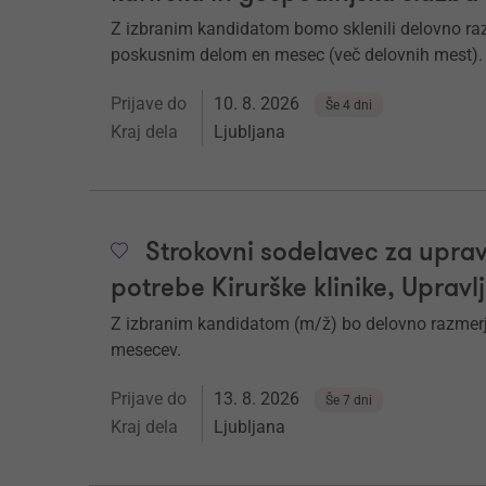
Z izbranim kandidatom bomo sklenili delovno ra
poskusnim delom en mesec (več delovnih mest).
Prijave do
10. 8. 2026
Še 4 dni
Kraj dela
Ljubljana
Strokovni sodelavec za uprav
potrebe Kirurške klinike, Upravl
Z izbranim kandidatom (m/ž) bo delovno razmerj
mesecev.
Prijave do
13. 8. 2026
Še 7 dni
Kraj dela
Ljubljana