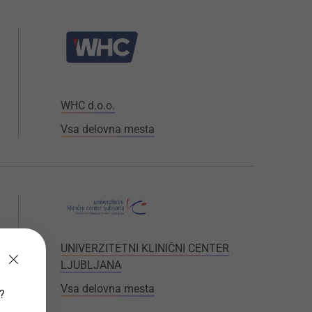
WHC d.o.o.
Vsa delovna mesta
UNIVERZITETNI KLINIČNI CENTER
LJUBLJANA
Vsa delovna mesta
v?