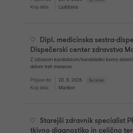
Kraj dela
Ljubljana
Dipl. medicinska sestra-dispe
Dispečerski center zdravstva M
Z izbranim kandidatom/kandidatko bomo sklenil
delom treh mesecev.
Prijave do
20. 8. 2026
Še 14 dni
Kraj dela
Maribor
Starejši zdravnik specialist 
tkivno diagnostiko in celično te