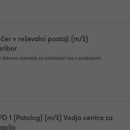
čer v reševalni postaji (m/ž)
aribor
i delovno razmerje za nedoločen čas s poskusnim
PPD 1 (Patolog) (m/ž) Vodja centra za
rapijo