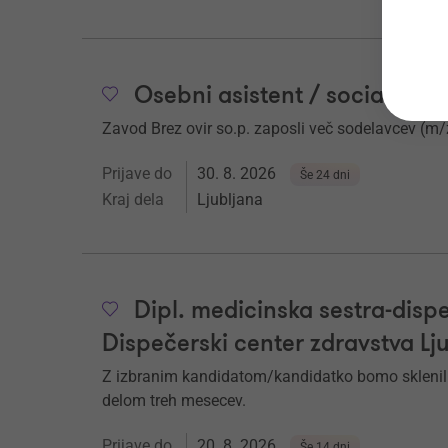
Osebni asistent / socialni os
Zavod Brez ovir so.p. zaposli več sodelavcev (m
Prijave do
30. 8. 2026
Še 24 dni
Kraj dela
Ljubljana
Dipl. medicinska sestra-dispe
Dispečerski center zdravstva Lj
Z izbranim kandidatom/kandidatko bomo sklenil
delom treh mesecev.
Prijave do
20. 8. 2026
Še 14 dni