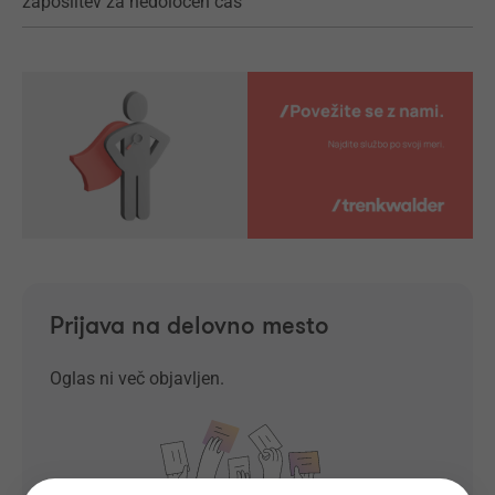
zaposlitev za nedoločen čas
Prijava na delovno mesto
Oglas ni več objavljen.