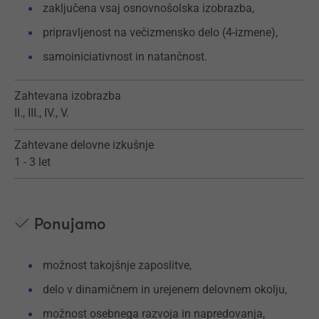
zaključena vsaj osnovnošolska izobrazba,
pripravljenost na večizmensko delo (4-izmene),
samoiniciativnost in natančnost.
Zahtevana izobrazba
II., III., IV., V.
Zahtevane delovne izkušnje
1 - 3 let
Ponujamo
možnost takojšnje zaposlitve,
delo v dinamičnem in urejenem delovnem okolju,
možnost osebnega razvoja in napredovanja,