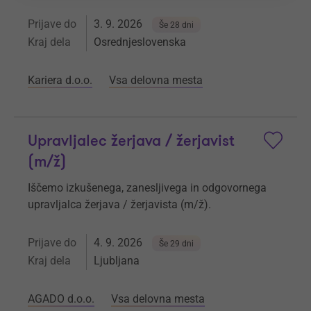
Prijave do
3. 9. 2026
Še 28 dni
Kraj dela
Osrednjeslovenska
Kariera d.o.o.
Vsa delovna mesta
Upravljalec žerjava / žerjavist
(m/ž)
Iščemo izkušenega, zanesljivega in odgovornega
upravljalca žerjava / žerjavista (m/ž).
Prijave do
4. 9. 2026
Še 29 dni
Kraj dela
Ljubljana
AGADO d.o.o.
Vsa delovna mesta