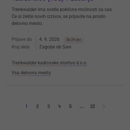
Trenkwalder ima svetle poklicne možnosti za vas.
Če si želite novih izzivov, se prijavite na prosto
delovno mesto.
Prijave do
4. 9. 2026
Še 29 dni
Kraj dela
Zagorje ob Savi
Trenkwalder kadrovske storitve d.o.o.
Vsa delovna mesta
1
2
3
4
5
...
22
Naprej