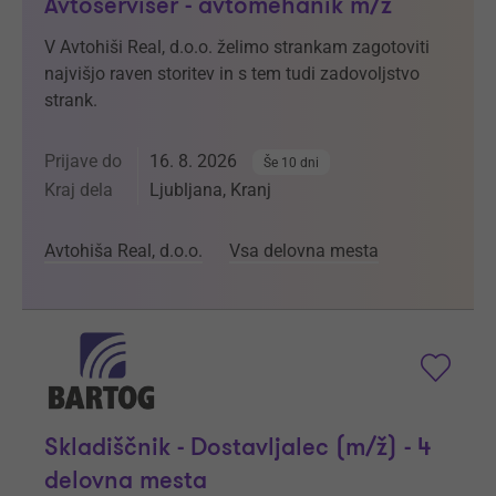
Avtoserviser - avtomehanik m/ž
V Avtohiši Real, d.o.o. želimo strankam zagotoviti
najvišjo raven storitev in s tem tudi zadovoljstvo
strank.
Prijave do
16. 8. 2026
Še 10 dni
Kraj dela
Ljubljana, Kranj
Avtohiša Real, d.o.o.
Vsa delovna mesta
Skladiščnik - Dostavljalec (m/ž) - 4
delovna mesta