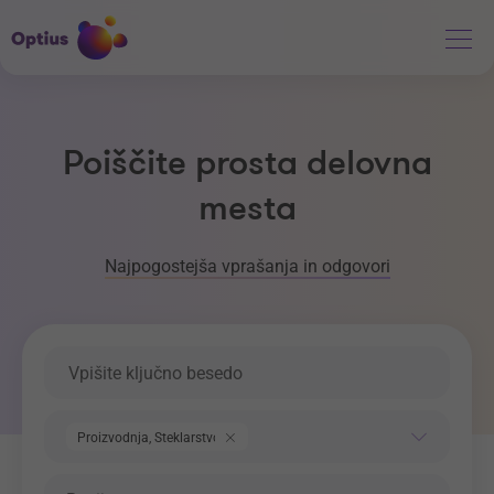
Poiščite prosta delovna
mesta
Najpogostejša vprašanja in odgovori
Ključna beseda
Področje dela
Proizvodnja, Steklarstvo
Regija