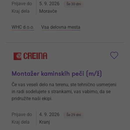
Prijave do
5. 9. 2026
Še 30 dni
Kraj dela
Moravče
WHC d.o.o.
Vsa delovna mesta
Montažer kaminskih peči (m/ž)
Če vas veseli delo na terenu, ste tehnično usmerjeni
in radi sodelujete s strankami, vas vabimo, da se
pridružite naši ekipi.
Prijave do
4. 9. 2026
Še 29 dni
Kraj dela
Kranj