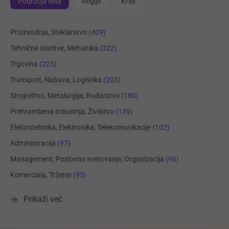
Področja dela
Regije
Kraji
Proizvodnja, Steklarstvo
(409)
Tehnične storitve, Mehanika
(322)
Trgovina
(225)
Transport, Nabava, Logistika
(203)
Strojništvo, Metalurgija, Rudarstvo
(180)
Prehrambena industrija, Živilstvo
(139)
Elektrotehnika, Elektronika, Telekomunikacije
(102)
Administracija
(97)
Management, Poslovno svetovanje, Organizacija
(96)
Komerciala, Trženje
(95)
Prikaži več