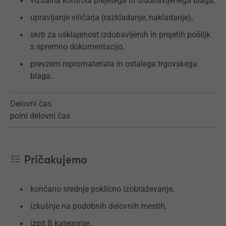
vizualna kontrola prejetega in izdobavljenega blaga,
upravljanje viličarja (razkladanje, nakladanje),
skrb za usklajenost izdobavljenih in prejetih pošiljk
s spremno dokumentacijo,
prevzem repromateriala in ostalega trgovskega
blaga.
Delovni čas
polni delovni čas
Pričakujemo
končano srednje poklicno izobraževanje,
izkušnje na podobnih delovnih mestih,
izpit B kategorije,