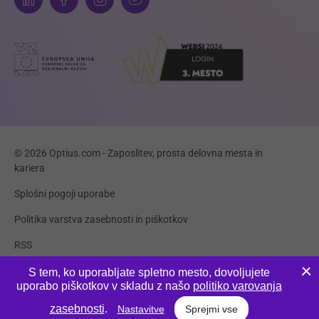
© 2026 Optius.com - Zaposlitev, prosta delovna mesta in
kariera
Splošni pogoji uporabe
Politika varstva zasebnosti in piškotkov
RSS
Piškotki
S tem, ko uporabljate spletno mesto, dovoljujete
uporabo piškotkov v skladu z našo
politiko varovanja
Produkcija:
Innovatif
zasebnosti
.
Nastavitve
Sprejmi vse