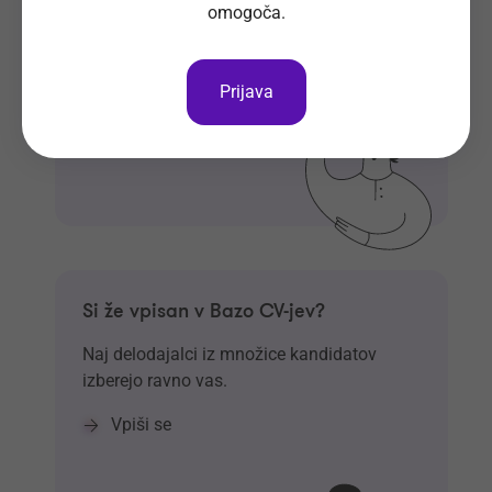
omogoča.
Prijavi se
Prijava
Si že vpisan v Bazo CV-jev?
Naj delodajalci iz množice kandidatov
izberejo ravno vas.
Vpiši se