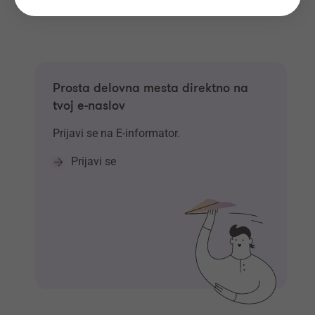
Prosta delovna mesta direktno na
tvoj e-naslov
Prijavi se na E-informator.
Prijavi se