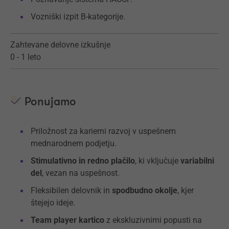
Vozniški izpit B-kategorije.
Zahtevane delovne izkušnje
0 - 1 leto
Ponujamo
Priložnost za karierni razvoj v uspešnem
mednarodnem podjetju.
Stimulativno in redno plačilo
, ki vključuje
variabilni
del
, vezan na uspešnost.
Fleksibilen delovnik in
spodbudno okolje
, kjer
štejejo ideje.
Team player kartico
z ekskluzivnimi popusti na