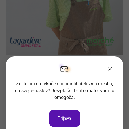
Prijava na delovno mesto
Želite biti na tekočem o prostih delovnih mestih,
na svoj e-naslov? Brezplačni E-informator vam to
Oglas ni več objavljen.
omogoča.
Prijava