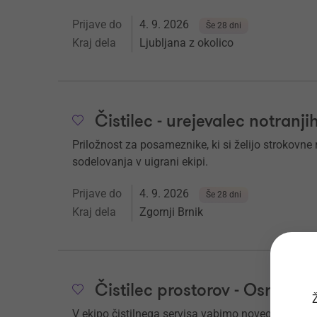
Prijave do
4. 9. 2026
Še 28 dni
Kraj dela
Ljubljana z okolico
Čistilec - urejevalec notranji
Priložnost za posameznike, ki si želijo strokovne
sodelovanja v uigrani ekipi.
Prijave do
4. 9. 2026
Še 28 dni
Kraj dela
Zgornji Brnik
Čistilec prostorov - Osrednja
Ž
V ekipo čistilnega servisa vabimo novega sodelav