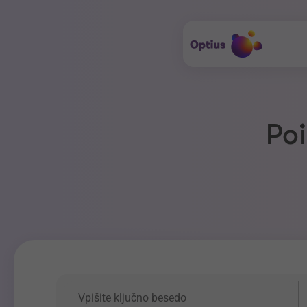
Poi
Ključna beseda
P