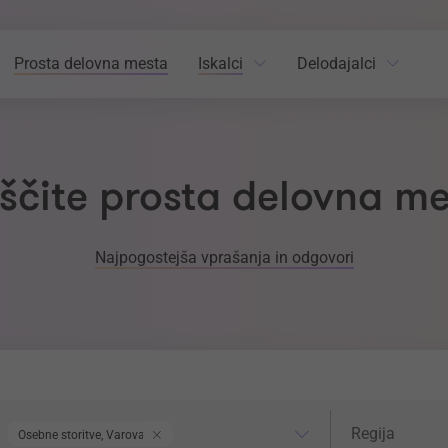
Prosta delovna mesta
Iskalci
Delodajalci
ščite prosta delovna m
Najpogostejša vprašanja in odgovori
odročje dela
Regija
Regija
Osebne storitve, Varovanje