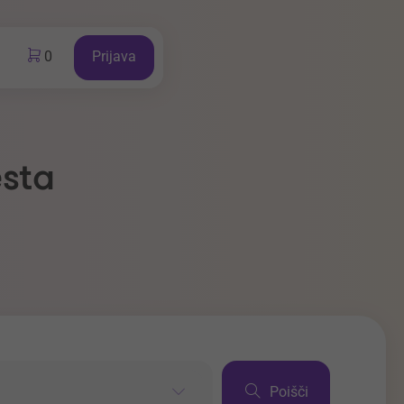
0
Prijava
esta
Poišči