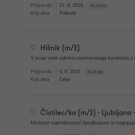
Prijave do
21. 8. 2026
Še 14 dni
Kraj dela
Prebold
Hišnik (m/ž)
V svoje vrste vabimo vsestranskega kandidata z iz
Prijave do
5. 9. 2026
Še 29 dni
Kraj dela
Celje
Čistilec/ka (m/ž) - Ljubljana 
Možnost napredovanja! Spodbujamo in nagrajuje