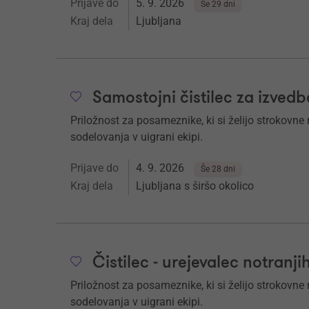
Prijave do
5. 9. 2026
Še 29 dni
Kraj dela
Ljubljana
Samostojni čistilec za izved
Priložnost za posameznike, ki si želijo strokovne
sodelovanja v uigrani ekipi.
Prijave do
4. 9. 2026
Še 28 dni
Kraj dela
Ljubljana s širšo okolico
Čistilec - urejevalec notranji
Priložnost za posameznike, ki si želijo strokovne
sodelovanja v uigrani ekipi.