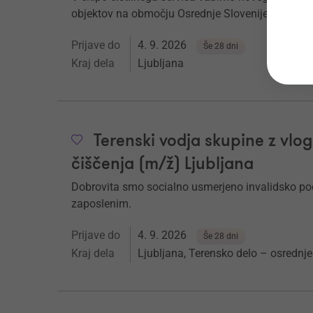
objektov na območju Osrednje Slovenije.
Prijave do
4. 9. 2026
Še 28 dni
Kraj dela
Ljubljana
Terenski vodja skupine z vl
čiščenja (m/ž) Ljubljana
Dobrovita smo socialno usmerjeno invalidsko podje
zaposlenim.
Prijave do
4. 9. 2026
Še 28 dni
Kraj dela
Ljubljana, Terensko delo – osrednje