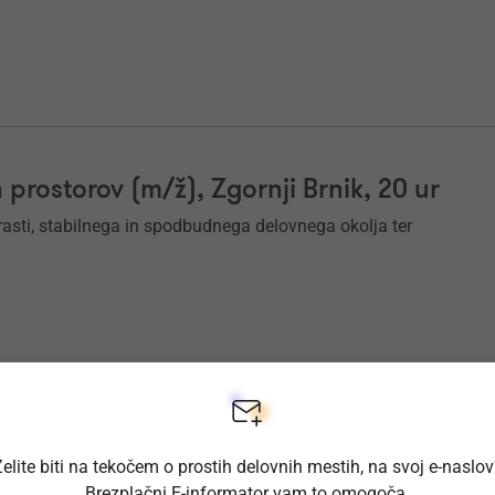
h prostorov (m/ž), Zgornji Brnik, 20 ur
 rasti, stabilnega in spodbudnega delovnega okolja ter
 Slovenija (m/ž)
elite biti na tekočem o prostih delovnih mestih, na svoj e-naslo
ca, ki bo odgovoren za čiščenje prostorov različnih
Brezplačni E-informator vam to omogoča.