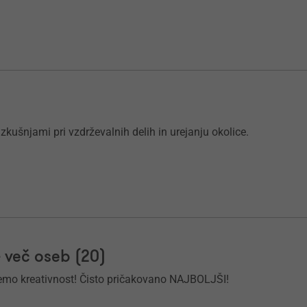
kušnjami pri vzdrževalnih delih in urejanju okolice.
- več oseb (20)
mo kreativnost! Čisto pričakovano NAJBOLJŠI!