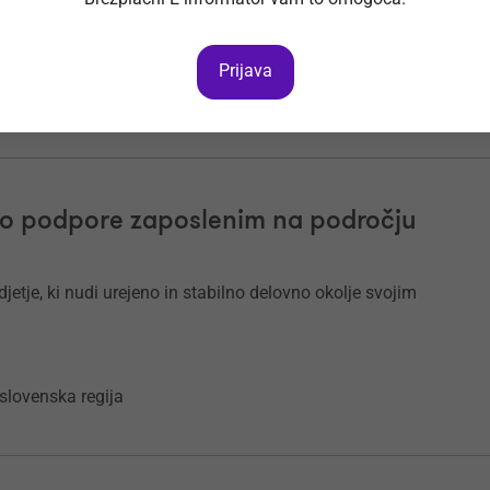
Prijava
ogo podpore zaposlenim na področju
tje, ki nudi urejeno in stabilno delovno okolje svojim
slovenska regija