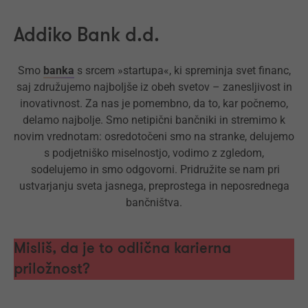
Addiko Bank d.d.
Smo
banka
s srcem »startupa«, ki spreminja svet financ,
saj združujemo najboljše iz obeh svetov – zanesljivost in
inovativnost. Za nas je pomembno, da to, kar počnemo,
delamo najbolje. Smo netipični bančniki in stremimo k
novim vrednotam: osredotočeni smo na stranke, delujemo
s podjetniško miselnostjo, vodimo z zgledom,
sodelujemo in smo odgovorni. Pridružite se nam pri
ustvarjanju sveta jasnega, preprostega in neposrednega
bančništva.
Misliš, da je to odlična karierna
priložnost?