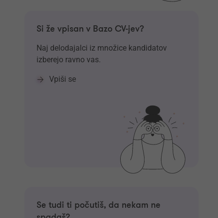
Si že vpisan v Bazo CV-jev?
Naj delodajalci iz množice kandidatov
izberejo ravno vas.
Vpiši se
Se tudi ti počutiš, da nekam ne
spadaš?