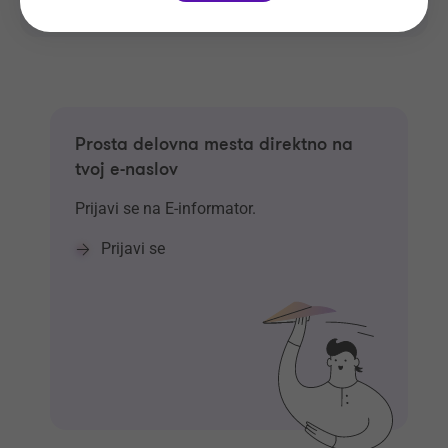
Prosta delovna mesta direktno na
tvoj e-naslov
Prijavi se na E-informator.
Prijavi se