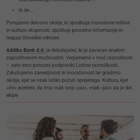
In še …
Ponujamo delovno okolje, ki spodbuja inovativne rešitve
in kulturo skupnosti, spoštuje povratne informacije in
neguje človeške odnose.
Addiko Bank d.d.
je delodajalec, ki je zavezan enakim
zaposlitvenim možnostim. Verjamemo v moč raznolikosti
– zato smo ponosni podpisniki Listine raznolikosti.
Združujemo zanesljivost in inovativnost ter gradimo
okolje, kjer se vsak lahko počuti sprejetega. Kultura, kjer
»mi« pomeni, da ima vsak svoj »jaz«, vsak »jaz« pa je del
ekipe.