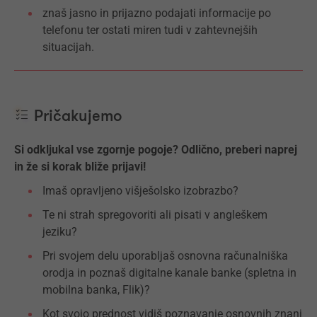
znaš jasno in prijazno podajati informacije po
telefonu ter ostati miren tudi v zahtevnejših
situacijah.
Pričakujemo
Si odkljukal vse zgornje pogoje? Odlično, preberi naprej
in že si korak bliže prijavi!
Imaš opravljeno višješolsko izobrazbo?
Te ni strah spregovoriti ali pisati v angleškem
jeziku?
Pri svojem delu uporabljaš osnovna računalniška
orodja in poznaš digitalne kanale banke (spletna in
mobilna banka, Flik)?
Kot svojo prednost vidiš poznavanje osnovnih znanj