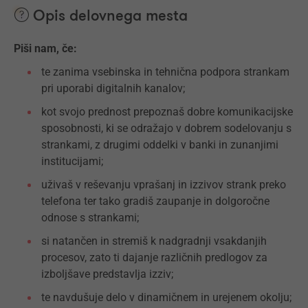
Opis delovnega mesta
Piši nam, če:
te zanima vsebinska in tehnična podpora strankam
pri uporabi digitalnih kanalov;
kot svojo prednost prepoznaš dobre komunikacijske
sposobnosti, ki se odražajo v dobrem sodelovanju s
strankami, z drugimi oddelki v banki in zunanjimi
institucijami;
uživaš v reševanju vprašanj in izzivov strank preko
telefona ter tako gradiš zaupanje in dolgoročne
odnose s strankami;
si natančen in stremiš k nadgradnji vsakdanjih
procesov, zato ti dajanje različnih predlogov za
izboljšave predstavlja izziv;
te navdušuje delo v dinamičnem in urejenem okolju;