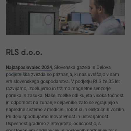
RLS d.o.o.
Najzaposlovalec 2024
, Slovenska gazela in Delova
podjetniška zvezda so priznanja, ki nas uvrščajo v sam
vrh slovenskega gospodarstva. V podjetju RLS že 35 let
razvijamo, izdelujemo in tržimo magnetne senzorje
pomika in zasuka. Naše izdelke odlikujeta visoka točnost
in odpornost na zunanje dejavnike, zato se vgrajujejo v
napredne sisteme v medicini, robotiki in električnih vozilih.
Pri delu spodbujamo inovativnost in ustvarjalnost.
Uspešnost gradimo z integriteto, odličnostjo, s
spoštovanjem sodelavcev in poslovnih partnerjev ter s