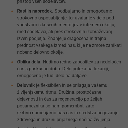
pristop vseh sodelavcev.
Rast in napredek.
Spodbujamo in omogočamo
strokovno usposabljanje, ter uvajanje v delo pod
vodstvom izkušenih mentorjev v internem okolju,
med sodelavci, ali prek strokovnih izobraževanj
izven podjetja. Znanje je dragocena in trajna
prednost vsakega izmed nas, ki je ne zmore zanikati
nobeno delovno okolje.
Oblika dela.
Nudimo redno zaposlitev za nedoločen
čas s poskusno dobo. Delo poteka na lokaciji,
omogočeno je tudi delo na daljavo.
Delovnik
je fleksibilen in se prilagaja vašemu
življenjskemu ritmu. Družina, prostočasne
dejavnosti in čas za regeneracijo po željah
posameznika so nam pomembni, zato
skrbno namenjamo naš čas in sredstva negovanju
zdravega in družini prijaznega načina življenja.