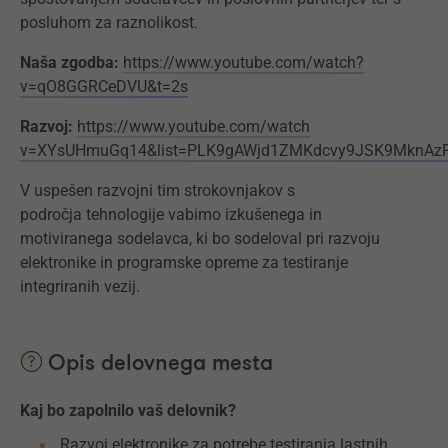
posluhom za raznolikost.
Naša zgodba:
https://www.youtube.com/watch?
v=qO8GGRCeDVU&t=2s
Razvoj:
https://www.youtube.com/watch
v=XYsUHmuGq14&list=PLK9gAWjd1ZMKdcvy9JSK9MknAzP
V uspešen razvojni tim strokovnjakov s
področja tehnologije vabimo izkušenega in
motiviranega sodelavca, ki bo sodeloval pri razvoju
elektronike in programske opreme za testiranje
integriranih vezij.
Opis delovnega mesta
Kaj bo zapolnilo vaš delovnik?
Razvoj elektronike za potrebe testiranja lastnih