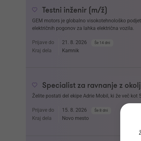
Testni inženir (m/ž)
GEM motors je globalno visokotehnološko podjetje
električnih pogonov za lahka električna vozila.
Prijave do
21. 8. 2026
Še 14 dni
Kraj dela
Kamnik
Specialist za ravnanje z oko
Želite postati del ekipe Adrie Mobil, ki že več kot 
Prijave do
15. 8. 2026
Še 8 dni
Kraj dela
Novo mesto
Ž