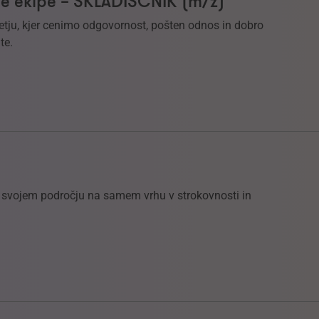
e ekipe – SKLADIŠČNIK (m/ž)
etju, kjer cenimo odgovornost, pošten odnos in dobro
te.
na svojem področju na samem vrhu v strokovnosti in