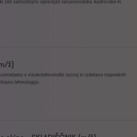
i želi samostojno opravljati računovodske, kadrovske in
(m/ž)
e usmerjeno v visokotehnološki razvoj in izdelavo naprednih
tirano tehnologijo.