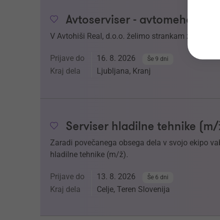
Avtoserviser - avtomehanik 
V Avtohiši Real, d.o.o. želimo strankam zagotoviti
Prijave do
16. 8. 2026
Še 9 dni
Kraj dela
Ljubljana, Kranj
Serviser hladilne tehnike (m/
Zaradi povečanega obsega dela v svojo ekipo v
hladilne tehnike (m/ž).
Prijave do
13. 8. 2026
Še 6 dni
Kraj dela
Celje, Teren Slovenija