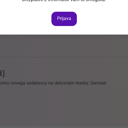
m/ž
Prijava
 najvišjo raven storitev in s tem tudi zadovoljstvo strank.
ž)
abimo novega sodelavca na delovnem mestu: Serviser