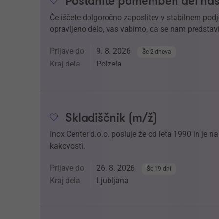
Postanite pomemben del naš
Če iščete dolgoročno zaposlitev v stabilnem podj
opravljeno delo, vas vabimo, da se nam predstavi
Prijave do
9. 8. 2026
Še 2 dneva
Kraj dela
Polzela
Skladiščnik (m/ž)
Inox Center d.o.o. posluje že od leta 1990 in je 
kakovosti.
Prijave do
26. 8. 2026
Še 19 dni
Kraj dela
Ljubljana