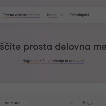
Prosta delovna mesta
Iskalci
Delodajalci
ščite prosta delovna m
Najpogostejša vprašanja in odgovori
odročje dela
Regija
Regija
Vec izbranih