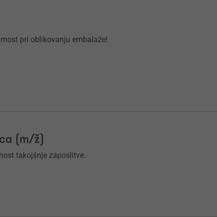
virnost pri oblikovanju embalaže!
ica (m/ž)
nost takojšnje zaposlitve.