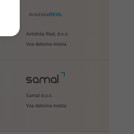
Avtohiša Real, d.o.o.
Vsa delovna mesta
Samal d.o.o.
Vsa delovna mesta