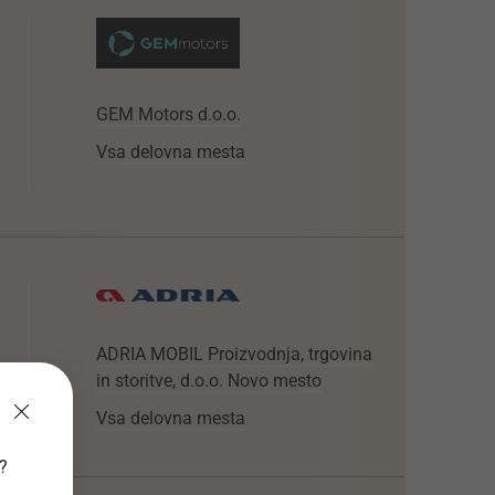
GEM Motors d.o.o.
Vsa delovna mesta
ADRIA MOBIL Proizvodnja, trgovina
in storitve, d.o.o. Novo mesto
Vsa delovna mesta
v?