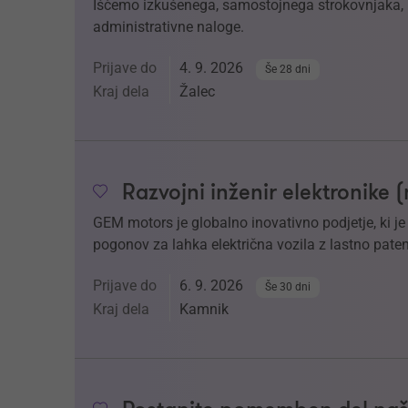
Iščemo izkušenega, samostojnega strokovnjaka, k
administrativne naloge.
Prijave do
4. 9. 2026
Še 28 dni
Kraj dela
Žalec
Razvojni inženir elektronike 
GEM motors je globalno inovativno podjetje, ki j
pogonov za lahka električna vozila z lastno paten
Prijave do
6. 9. 2026
Še 30 dni
Kraj dela
Kamnik