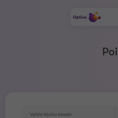
Poi
Ključna beseda
P