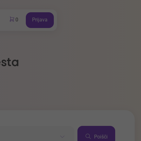
0
Prijava
esta
Poišči