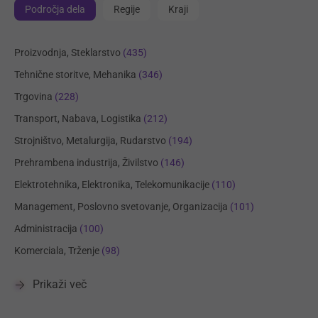
Področja dela
Regije
Kraji
Proizvodnja, Steklarstvo
(435)
Tehnične storitve, Mehanika
(346)
Trgovina
(228)
Transport, Nabava, Logistika
(212)
Strojništvo, Metalurgija, Rudarstvo
(194)
Prehrambena industrija, Živilstvo
(146)
Elektrotehnika, Elektronika, Telekomunikacije
(110)
Management, Poslovno svetovanje, Organizacija
(101)
Administracija
(100)
Komerciala, Trženje
(98)
Prikaži več