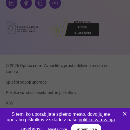
© 2026 Optius.com - Zaposlitev, prosta delovna mesta in
kariera
Splošni pogoji uporabe
Politika varstva zasebnosti in piškotkov
RSS
Piškotki
S tem, ko uporabljate spletno mesto, dovoljujete
uporabo piškotkov v skladu z našo
politiko varovanja
Produkcija:
Innovatif
zasebnosti
.
Nastavitve
Sprejmi vse