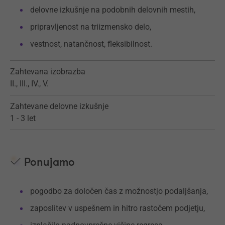
delovne izkušnje na podobnih delovnih mestih,
pripravljenost na triizmensko delo,
vestnost, natančnost, fleksibilnost.
Zahtevana izobrazba
II., III., IV., V.
Zahtevane delovne izkušnje
1 - 3 let
Ponujamo
pogodbo za določen čas z možnostjo podaljšanja,
zaposlitev v uspešnem in hitro rastočem podjetju,