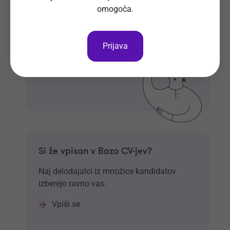
omogoča.
Prijavi se
Prijava
Si že vpisan v Bazo CV-jev?
Naj delodajalci iz množice kandidatov
izberejo ravno vas.
Vpiši se