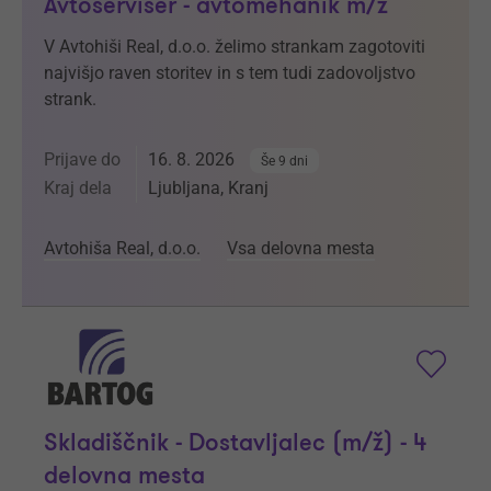
Avtoserviser - avtomehanik m/ž
V Avtohiši Real, d.o.o. želimo strankam zagotoviti
najvišjo raven storitev in s tem tudi zadovoljstvo
strank.
Prijave do
16. 8. 2026
Še 9 dni
Kraj dela
Ljubljana, Kranj
Avtohiša Real, d.o.o.
Vsa delovna mesta
Skladiščnik - Dostavljalec (m/ž) - 4
delovna mesta