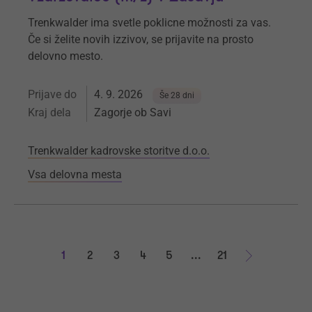
Trenkwalder ima svetle poklicne možnosti za vas.
Če si želite novih izzivov, se prijavite na prosto
delovno mesto.
Prijave do
4. 9. 2026
Še 28 dni
Kraj dela
Zagorje ob Savi
Trenkwalder kadrovske storitve d.o.o.
Vsa delovna mesta
1
2
3
4
5
...
21
Naprej