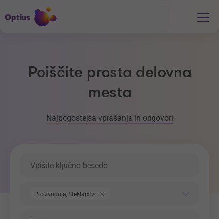
Poiščite prosta delovna
mesta
Najpogostejša vprašanja in odgovori
Ključna beseda
Področje dela
Proizvodnja, Steklarstvo
Regija