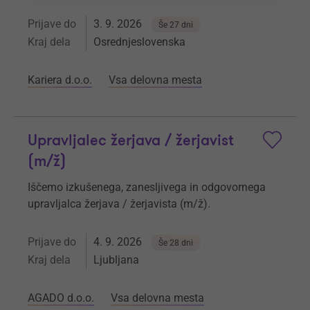
Prijave do
3. 9. 2026
Še 27 dni
Kraj dela
Osrednjeslovenska
Kariera d.o.o.
Vsa delovna mesta
Upravljalec žerjava / žerjavist
(m/ž)
Iščemo izkušenega, zanesljivega in odgovornega
upravljalca žerjava / žerjavista (m/ž).
Prijave do
4. 9. 2026
Še 28 dni
Kraj dela
Ljubljana
AGADO d.o.o.
Vsa delovna mesta