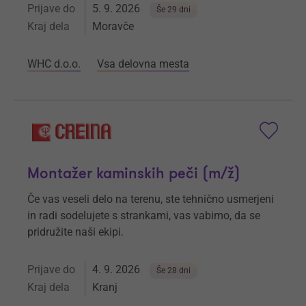
Prijave do
5. 9. 2026
Še 29 dni
Kraj dela
Moravče
WHC d.o.o.
Vsa delovna mesta
Montažer kaminskih peči (m/ž)
Če vas veseli delo na terenu, ste tehnično usmerjeni
in radi sodelujete s strankami, vas vabimo, da se
pridružite naši ekipi.
Prijave do
4. 9. 2026
Še 28 dni
Kraj dela
Kranj