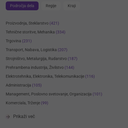
Področja dela
Regije
Kraji
Proizvodnja, Steklarstvo
(421)
Tehnične storitve, Mehanika
(334)
Trgovina
(231)
Transport, Nabava, Logistika
(207)
Strojništvo, Metalurgija, Rudarstvo
(187)
Prehrambena industrija, Živilstvo
(144)
Elektrotehnika, Elektronika, Telekomunikacije
(116)
Administracija
(105)
Management, Poslovno svetovanje, Organizacija
(101)
Komerciala, Trženje
(99)
Prikaži več