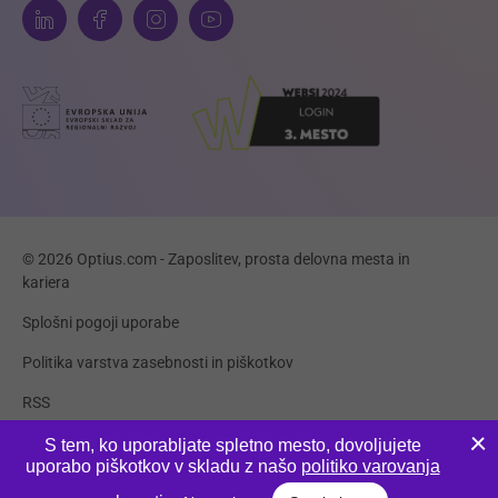
© 2026 Optius.com - Zaposlitev, prosta delovna mesta in
kariera
Splošni pogoji uporabe
Politika varstva zasebnosti in piškotkov
RSS
Piškotki
S tem, ko uporabljate spletno mesto, dovoljujete
uporabo piškotkov v skladu z našo
politiko varovanja
Produkcija:
Innovatif