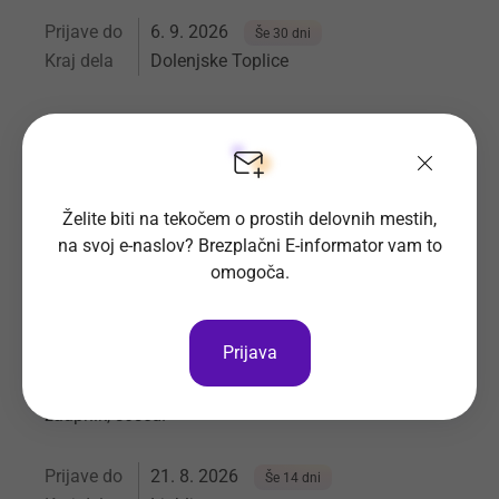
Prijave do
6. 9. 2026
Še 30 dni
Kraj dela
Dolenjske Toplice
Slorest d.o.o.
Vsa delovna mesta
Želite biti na tekočem o prostih delovnih mestih,
na svoj e-naslov? Brezplačni E-informator vam to
omogoča.
PRODAJALCI (m/ž) v Ljubljani
Prijava
V naši veliki soseski imamo radi svoje sosede in
njihove želje. Postani del naše ekipe, naš prijatelj,
zaupnik, sosed.
Prijave do
21. 8. 2026
Še 14 dni