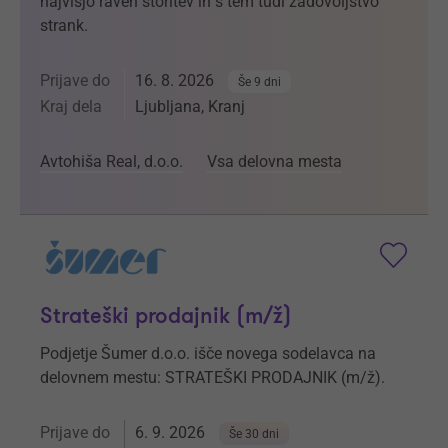
najvišjo raven storitev in s tem tudi zadovoljstvo
strank.
Prijave do
16. 8. 2026
Še 9 dni
Kraj dela
Ljubljana, Kranj
Avtohiša Real, d.o.o.
Vsa delovna mesta
Strateški prodajnik (m/ž)
Podjetje Šumer d.o.o. išče novega sodelavca na
delovnem mestu: STRATEŠKI PRODAJNIK (m/ž).
Prijave do
6. 9. 2026
Še 30 dni