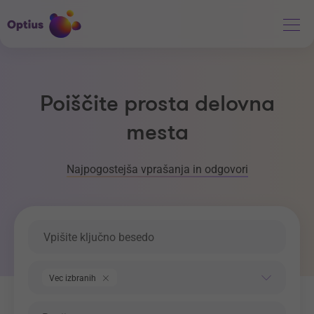
Poiščite prosta delovna
mesta
Najpogostejša vprašanja in odgovori
Ključna beseda
Področje dela
Vec izbranih
Regija