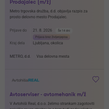
Prodajalec (m/ž)
Metro trgovska družba, d.d. objavlja razpis za
prosto delovno mesto Prodajalec.
Prijave do
21. 8. 2026
Še 14 dni
Prijava brez življenjepisa
Kraj dela
Ljubljana, okolica
METRO, d.d.
Vsa delovna mesta
Avtoserviser - avtomehanik m/ž
V Avtohiši Real, d.o.o. želimo strankam zagotoviti