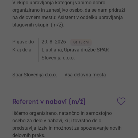
V ekipo upravljanja kategorij vabimo dobro
organizirano in zanesljivo osebo, da se nam pridruži
na delovnem mestu: Asistent v oddelku upravljanja
blagovnih skupin (m/ž).
Prijave do
20. 8. 2026
Še 13 dni
Kraj dela
Ljubljana, Uprava družbe SPAR
Slovenija d.o.o.
Spar Slovenija d.o.o.
Vsa delovna mesta
Referent v nabavi (m/ž)
Iščemo organizirano, natančno in samostojno
osebo za delo v nabavi, ki ji tovrstno delo
predstavlja izziv in možnost za spoznavanje novih
delovnih praks.