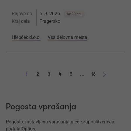
Prijave do
5. 9. 2026
Še 29 dni
Kraj dela
Pragersko
Hlebček d.o.o.
Vsa delovna mesta
1
2
3
4
5
...
16
Naprej
Pogosta vprašanja
Pogosto zastavljena vprašanja glede zaposlitvenega
portala Optius.