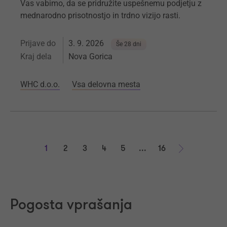
Vas vabimo, da se pridružite uspešnemu podjetju z
mednarodno prisotnostjo in trdno vizijo rasti.
Prijave do
3. 9. 2026
Še 28 dni
Kraj dela
Nova Gorica
WHC d.o.o.
Vsa delovna mesta
1
2
3
4
5
...
16
Naprej
Pogosta vprašanja