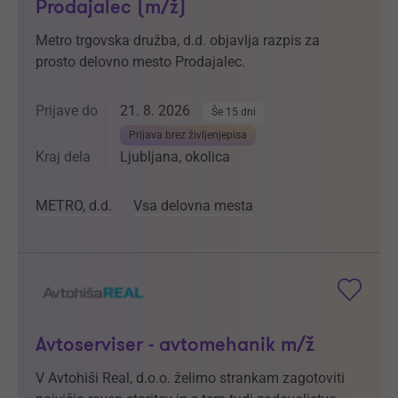
Prodajalec (m/ž)
Metro trgovska družba, d.d. objavlja razpis za
prosto delovno mesto Prodajalec.
Prijave do
21. 8. 2026
Še 15 dni
Prijava brez življenjepisa
Kraj dela
Ljubljana, okolica
METRO, d.d.
Vsa delovna mesta
Avtoserviser - avtomehanik m/ž
V Avtohiši Real, d.o.o. želimo strankam zagotoviti