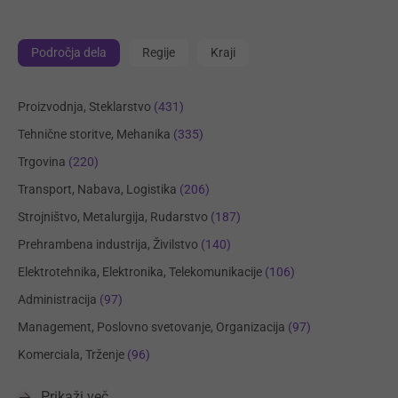
Področja dela
Regije
Kraji
Proizvodnja, Steklarstvo
(431)
Tehnične storitve, Mehanika
(335)
Trgovina
(220)
Transport, Nabava, Logistika
(206)
Strojništvo, Metalurgija, Rudarstvo
(187)
Prehrambena industrija, Živilstvo
(140)
Elektrotehnika, Elektronika, Telekomunikacije
(106)
Administracija
(97)
Management, Poslovno svetovanje, Organizacija
(97)
Komerciala, Trženje
(96)
Prikaži več