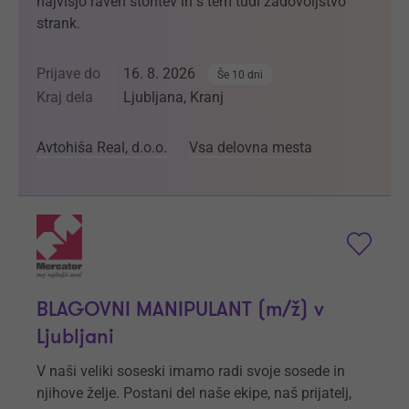
najvišjo raven storitev in s tem tudi zadovoljstvo
strank.
Prijave do
16. 8. 2026
Še 10 dni
Kraj dela
Ljubljana, Kranj
Avtohiša Real, d.o.o.
Vsa delovna mesta
BLAGOVNI MANIPULANT (m/ž) v
Ljubljani
V naši veliki soseski imamo radi svoje sosede in
njihove želje. Postani del naše ekipe, naš prijatelj,